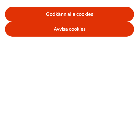
Godkänn alla cookies
Avvisa cookies
Våra tjänster
Om ICA Banken
Säkerhet och villkor
Sociala medier