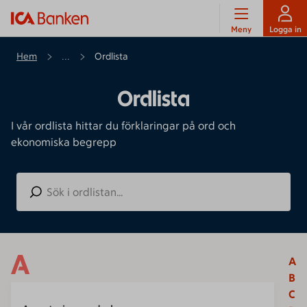
Meny
Logga in
Hem
Ordlista
...
Ordlista
I vår ordlista hittar du förklaringar på ord och
ekonomiska begrepp
A
A
B
C