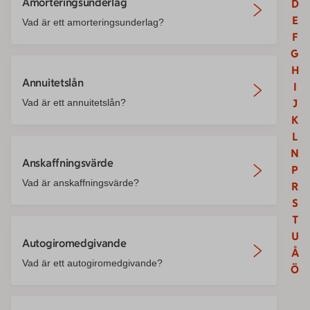
Amorteringsunderlag
D
E
Vad är ett amorteringsunderlag?
F
G
H
Annuitetslån
I
Vad är ett annuitetslån?
J
K
L
N
Anskaffningsvärde
P
Vad är anskaffningsvärde?
R
S
T
U
Autogiromedgivande
Å
Vad är ett autogiromedgivande?
Ö