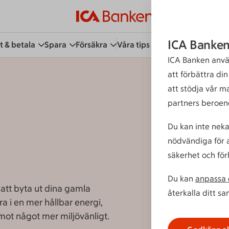
ICA Banken
t & betala
Spara
Försäkra
Våra tips
Kundservice
Bli 
ICA Banken anvä
att förbättra di
att stödja vår m
partners beroen
Du kan inte neka
nödvändiga för a
säkerhet och för
Du kan
anpassa d
 att byta ut dina gamla
återkalla ditt s
ra i en mer hållbar energi,
 mot något mer miljövänligt.