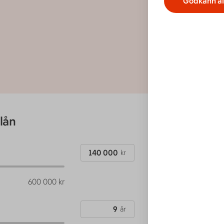
Godkänn al
lån
Beräkn
1 826
Total
kr
600 000
kr
Individu
år
Exempe