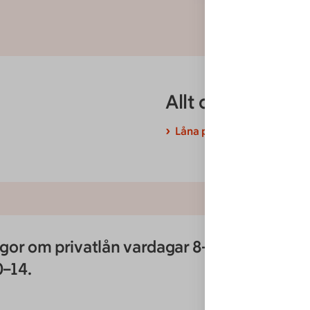
Allt om våra lån
Låna pengar hos oss
ågor om privatlån vardagar 8–17:30
0–14.