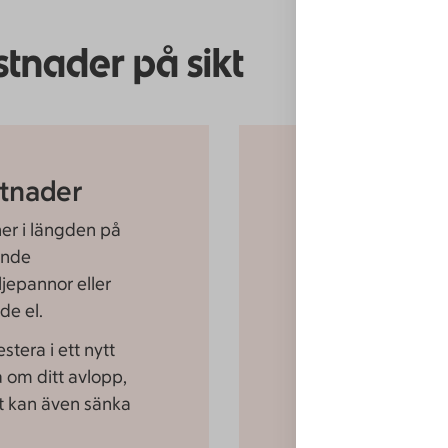
tnader på sikt
stnader
Populära e
er i längden på
Installera solp
elförsörjning
ande
jepannor eller
Ersätta oljep
de el.
miljövänligt 
eller luftvärm
stera i ett nytt
Anlägga ett ny
om ditt avlopp,
et kan även sänka
Byta gamla fön
Tilläggsisolera