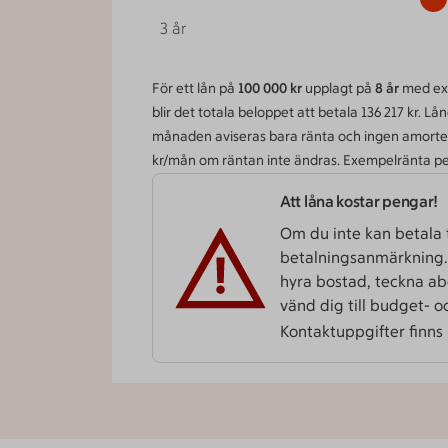
3
år
För ett lån på
100 000 kr
upplagt på
8 år
med exe
blir det totala beloppet att betala 136 217 kr. 
månaden aviseras bara ränta och ingen amorte
kr/mån om räntan inte ändras. Exempelränta pe
Att låna kostar pengar!
Om du inte kan betala t
betalnings­­anmärkning. 
hyra bostad, teckna ab
vänd dig till budget- 
Kontaktuppgifter finns