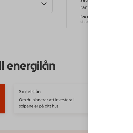
sätter räntan individuellt
ränta 6,00 – 17,17 %).
Bra att veta
- Om du har ett bolån, 
ett privatlån om du ska investera 
ll energilån
Solcellslån
Om du planerar att investera i
solpaneler på ditt hus.