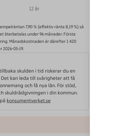
12
år
mpelräntan 7,90 % (effektiv ränta 8,19 %) så
Lånet återbetalas under 96 månader. Första
ring. Månadskostnaden är därefter 1 420
r 2026-05-19.
illbaka skulden i tid riskerar du en
Det kan leda till svårigheter att få
onnemang och få nya lån. För stöd,
och skuld­rådgivningen i din kommun.
 på
konsumentverket.se