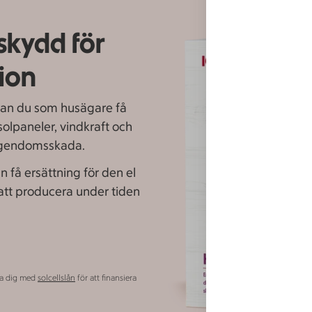
skydd för
ion
kan du som husägare få
solpaneler, vindkraft och
r egendomsskada.
få ersättning för den el
 att producera under tiden
lpa dig med
solcellslån
för att finansiera