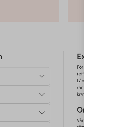
n
Exempel på ko
För ett lån på
100 000 k
(effektiv ränta 8,19 %) s
Lånet återbetalas unde
ränta och ingen amorter
kr/mån om räntan inte ä
Om energilån 
Vårt energilån är ett pr