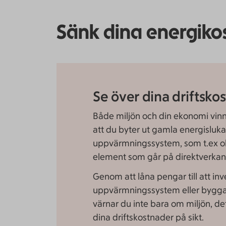
Sänk dina energikos
Se över dina driftsko
Både miljön och din ekonomi vinn
att du byter ut gamla energisluk
uppvärmnings­system, som t.ex ol
element som går på direktverkan
Genom att låna pengar till att inve
uppvärmningssystem eller bygga 
värnar du inte bara om miljön, d
dina driftskostnader på sikt.