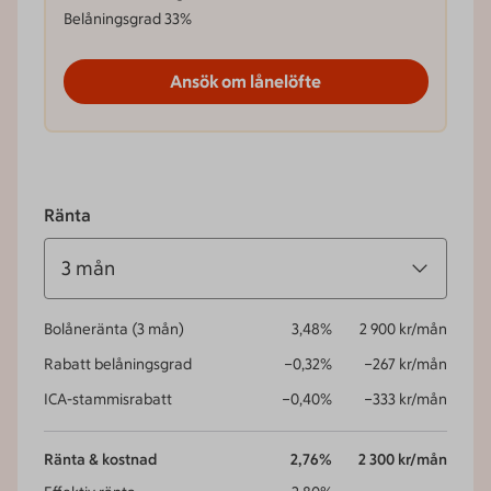
Belåningsgrad
33
%
Ansök om lånelöfte
Ränta
3 mån
Bolåneränta
(
3 mån
)
3,48
%
2 900
kr/mån
Rabatt belåningsgrad
−0,32
%
−267
kr/mån
ICA-stammisrabatt
−0,40
%
−333
kr/mån
Ränta & kostnad
2,76
%
2 300
kr/mån