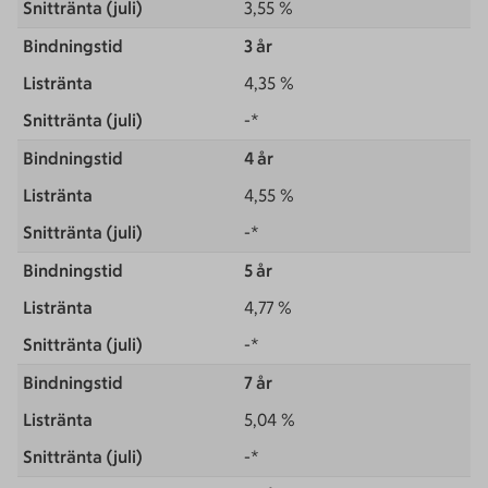
3,55 %
3 år
4,35 %
-*
4 år
4,55 %
-*
5 år
4,77 %
-*
7 år
5,04 %
-*