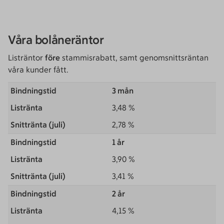
Våra bolåneräntor
Listräntor
före
stammisrabatt, samt genomsnittsräntan
våra kunder fått.
3 mån
3,48 %
2,78 %
1 år
3,90 %
3,41 %
2 år
4,15 %