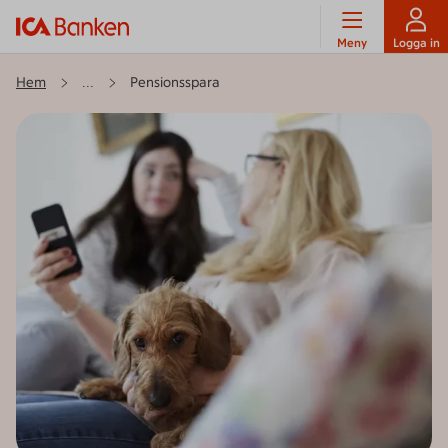
Meny
Logga in
Hem
Pensionsspara
...