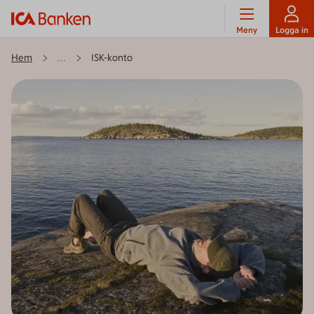
Meny
Logga in
Hem
ISK-konto
...