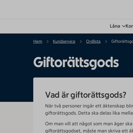
Låna
Kor
Hem
Kundservice
Ordlista
Giftorättsg
Giftorättsgods
Vad är giftorättsgods?
När två personer ingår ett äktenskap bli
giftorättsgods. Detta ska delas lika mell
Om man vill att något som man äger ska 
giftorättsgodset, måste man skriva ett ä