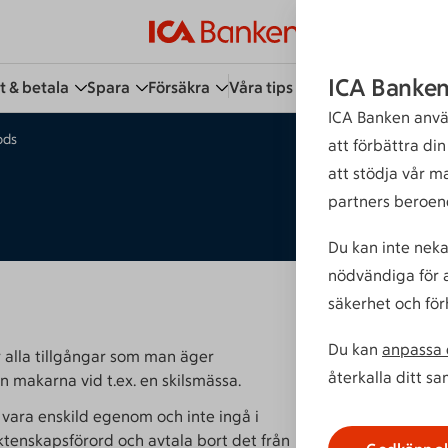
ICA Banken
t & betala
Spara
Försäkra
Våra tips
Kundservice
Bli 
ICA Banken anvä
ods
att förbättra di
att stödja vår m
partners beroen
Du kan inte neka
nödvändiga för a
säkerhet och för
Du kan
anpassa d
r alla tillgångar som man äger
återkalla ditt s
an makarna vid t.ex. en skilsmässa.
vara enskild egenom och inte ingå i
ktenskapsförord och avtala bort det från