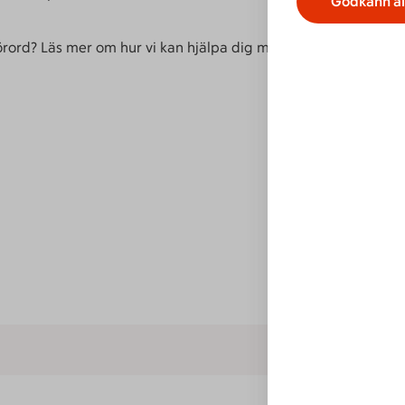
Godkänn al
sförord? Läs mer om hur vi kan hjälpa dig med