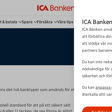
ICA Banken
t & betala
Spara
Försäkra
Våra tips
Kundservice
Bli 
ICA Banken anvä
att förbättra di
att stödja vår m
partners beroen
Du kan inte neka
nödvändiga för a
säkerhet och för
Du kan
anpassa d
nns det två banktyper som används för att
återkalla ditt s
onell standard för att på ett säkert sätt
 8 eller 11 tecken, de sex första är alltid