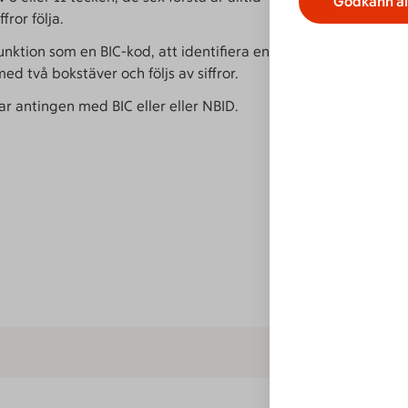
Godkänn al
fror följa.
unktion som en BIC-kod, att identifiera en
med två bokstäver och följs av siffror.
gar antingen med BIC eller eller NBID.