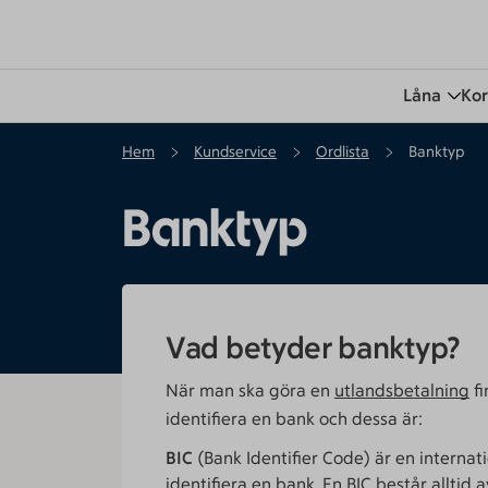
Låna
Kor
Hem
Kundservice
Ordlista
Banktyp
Banktyp
Vad betyder banktyp?
När man ska göra en
utlandsbetalning
fi
identifiera en bank och dessa är:
BIC
(Bank Identifier Code) är en internati
identifiera en bank. En BIC består alltid av