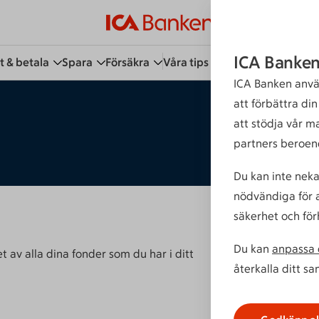
ICA Banken
t & betala
Spara
Försäkra
Våra tips
Kundservice
Bli 
ICA Banken anvä
att förbättra di
att stödja vår m
partners beroen
Du kan inte neka
nödvändiga för a
säkerhet och för
Du kan
anpassa d
 av alla dina fonder som du har i ditt
återkalla ditt s