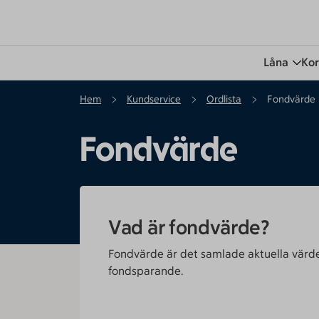
Låna
Kor
Hem
Kundservice
Ordlista
Fondvärde
Fondvärde
Vad är fondvärde?
Fondvärde är det samlade aktuella värdet
fondsparande.