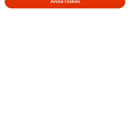
Avvisa cookies
Våra tjänster
Om ICA Banken
Säkerhet och villkor
Sociala medier
ICA Bankens app