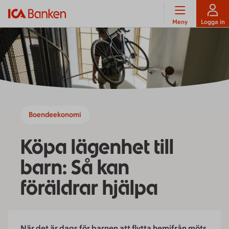
Meny
Logga in
Boendeekonomi
Köpa lägenhet till
barn: Så kan
föräldrar hjälpa
När det är dags för barnen att flytta hemifrån möts