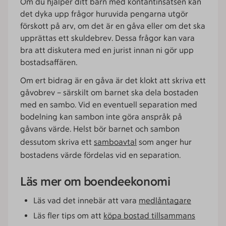
Om du hjälper ditt barn med kontantinsatsen kan
det dyka upp frågor huruvida pengarna utgör
förskott på arv, om det är en gåva eller om det ska
upprättas ett skuldebrev. Dessa frågor kan vara
bra att diskutera med en jurist innan ni gör upp
bostadsaffären.
Om ert bidrag är en gåva är det klokt att skriva ett
gåvobrev – särskilt om barnet ska dela bostaden
med en sambo. Vid en eventuell separation med
bodelning kan sambon inte göra anspråk på
gåvans värde. Helst bör barnet och sambon
dessutom skriva ett
samboavtal
som anger hur
bostadens värde fördelas vid en separation.
Läs mer om boendeekonomi
Läs vad det innebär att vara
medlåntagare
Läs fler tips om att
köpa bostad tillsammans