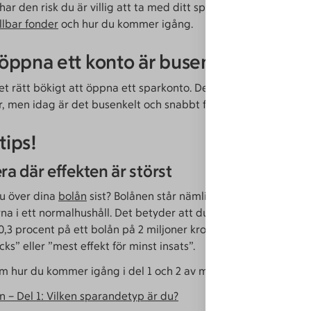
r den risk du är villig att ta med ditt sparande. Läs mina tip
llbar fonder
och hur du kommer igång.
t öppna ett konto är busenkelt
et rätt bökigt att öppna ett sparkonto. Det skulle fyllas i mång
r, men idag är det busenkelt och snabbt fixat med Mobilt Bank
tips!
ra där effekten är störst
u över dina
bolån
sist? Bolånen står nämligen för cirka 30 pro
na i ett normalhushåll. Det betyder att du kan spara 6 000 kr
0,3 procent på ett bolån på 2 miljoner kronor. Här snackar vi 
cks” eller ”mest effekt för minst insats”.
m hur du kommer igång i del 1 och 2 av min sparskola:
n – Del 1: Vilken sparandetyp är du?