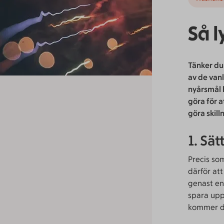
Så 
Tänker du 
av de vanl
nyårsmål h
göra för a
göra skill
1. Sä
Precis som
därför at
genast enk
spara upp
kommer d