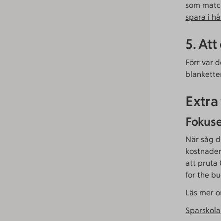
som matcha
spara i hå
5. At
Förr var d
blankette
Extra 
Fokuse
När såg d
kostnader
att pruta 
for the bu
Läs mer o
Sparskola