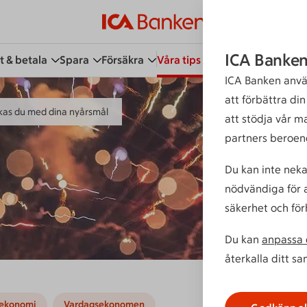
ICA Banken
t & betala
Spara
Försäkra
Våra tips
Kundservice
Bli 
ICA Banken anvä
att förbättra di
ckas du med dina nyårsmål
att stödja vår m
partners beroen
Du kan inte neka
nödvändiga för a
säkerhet och för
Du kan
anpassa d
återkalla ditt s
sekonomi
Vardagsekonomen