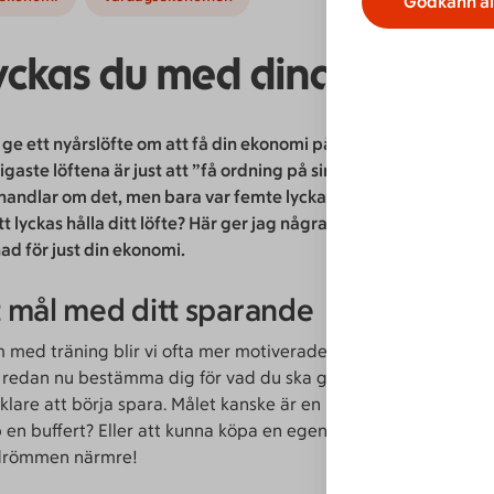
Godkänn al
lyckas du med dina nyårsm
ge ett nyårslöfte om att få din ekonomi på fötter? Du är inte e
igaste löftena är just att ”få ordning på sin ekonomi”. Var tion
andlar om det, men bara var femte lyckas hålla löftet. Hur ska
tt lyckas hålla ditt löfte? Här ger jag några handfasta tips so
nad för just din ekonomi.
tt mål med ditt sparande
 med träning blir vi ofta mer motiverade av målsättningar. Ett
t redan nu bestämma dig för vad du ska göra med pengarna så
lare att börja spara. Målet kanske är en resa? Att köpa en bil?
 en buffert? Eller att kunna köpa en egen lägenhet? Med tydl
römmen närmre!