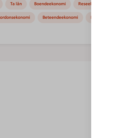
Ta lån
Boendeekonomi
Reseekonomi
Hushållse
ordonsekonomi
Beteendeekonomi
Kampanjer
Instruk