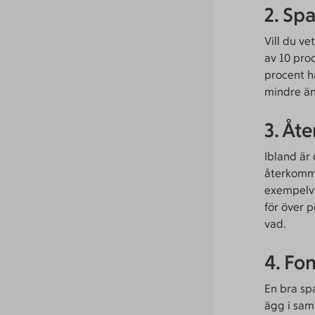
2. Sp
Vill du ve
av 10 proc
procent h
mindre än
3. Åt
Ibland är
återkomma
exempelvi
för över p
vad.
4. Fo
En bra sp
ägg i samm