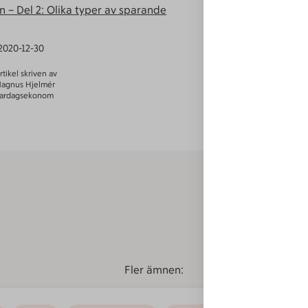
n – Del 2: Olika typer av sparande
2020-12-30
rtikel skriven av
agnus Hjelmér
ardagsekonom
Fler ämnen: