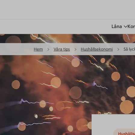
Låna
Kor
Hem
Våra tips
Hushållsekonomi
Så ly
Hushåll