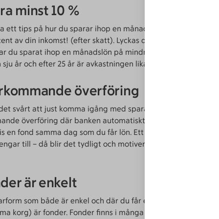
ara minst 10 %
ta ett tips på hur du sparar ihop en månadslön på mindre än et
ent av din inkomst! (efter skatt). Lyckas du få en avkastning s
ar du sparat ihop en månadslön på mindre än ett år, en årslön
 sju år och efter 25 år är avkastningen lika mycket som din in
erkommande överföring
 det svårt att just komma igång med sparandet. Ett tips är att
nde överföring där banken automatiskt för över pengar till
s en fond samma dag som du får lön. Ett tips är att döpa kon
engar till – då blir det tydligt och motiverande varför du sparar
nder är enkelt
arform som både är enkel och där du får en bra riskspridning (
a korg) är fonder. Fonder finns i många olika varianter, välj 