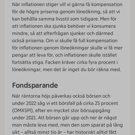
När inflationen stiger vill vi gärna få kompensation
för de högre priserna genom löneökning, så att vi
kan behålla samma livsstil som tidigare. Men för
att inflationen ska sjunka behöver vi konsumera
mindre, så att efterfrågan sjunker och därmed
också priserna. Om vi skulle få full kompensation
för inflationen genom löneökningar skulle vi få mer
pengar att leva för, och inflationen skulle istället
fortsätta stiga. Facken kräver cirka fyra procent i
löneökningar, men det är inget du bör räkna med.
Fondsparande
När räntorna höjs påverkas också börsen och
under 2022 såg vi ett börsfall på cirka 25 procent
(OMXSPI), efter en mycket stor börsuppgång
under 2021. Att börsen går upp och ner är något
man måste leva med, men den som sparat på lång
sikt – alltså minst tio år – har historiskt alltid fått