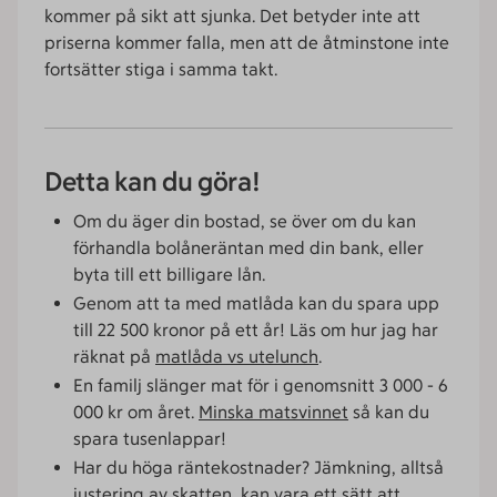
kommer på sikt att sjunka. Det betyder inte att
priserna kommer falla, men att de åtminstone inte
fortsätter stiga i samma takt.
Detta kan du göra!
Om du äger din bostad, se över om du kan
förhandla bolåneräntan med din bank, eller
byta till ett billigare lån.
Genom att ta med matlåda kan du spara upp
till 22 500 kronor på ett år! Läs om hur jag har
räknat på
matlåda vs utelunch
.
En familj slänger mat för i genomsnitt 3 000 - 6
000 kr om året.
Minska matsvinnet
så kan du
spara tusenlappar!
Har du höga räntekostnader? Jämkning, alltså
justering av skatten, kan vara ett sätt att