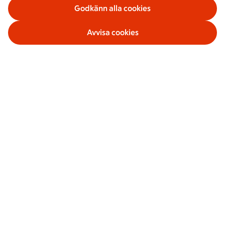
Godkänn alla cookies
Avvisa cookies
Våra tjänster
Om ICA Banken
Säkerhet och villkor
Sociala medier