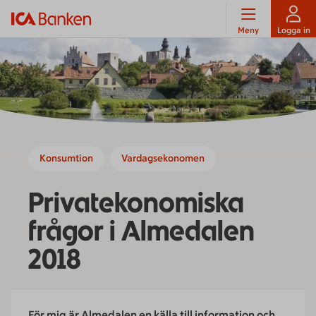
Meny
Logga in
Konsumtion
Vardagsekonomen
Privatekonomiska
frågor i Almedalen
2018
För mig är Almedalen en källa till information och