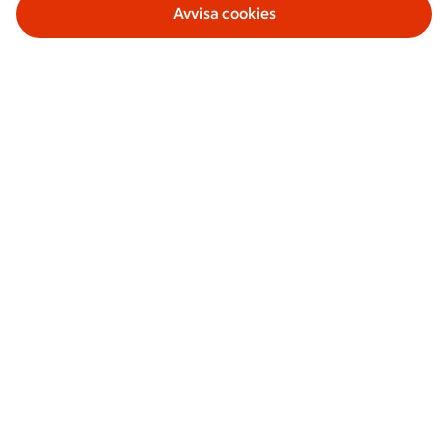
Avvisa cookies
Våra tjänster
Om ICA Banken
Säkerhet och villkor
Sociala medier
ICA Bankens app