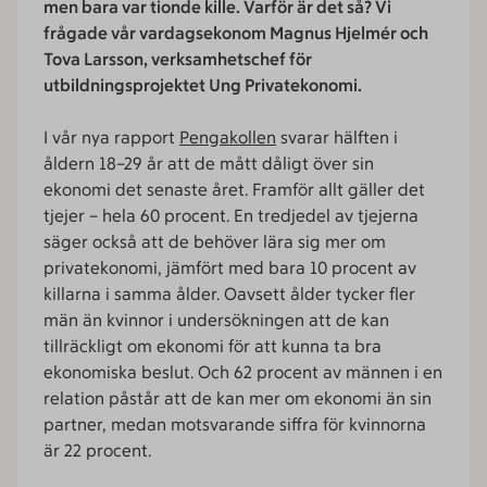
men bara var tionde kille. Varför är det så? Vi
frågade vår vardagsekonom Magnus Hjelmér och
Tova Larsson, verksamhetschef för
utbildningsprojektet Ung Privatekonomi.
I vår nya rapport
Pengakollen
svarar hälften i
åldern 18–29 år att de mått dåligt över sin
ekonomi det senaste året. Framför allt gäller det
tjejer – hela 60 procent. En tredjedel av tjejerna
säger också att de behöver lära sig mer om
privatekonomi, jämfört med bara 10 procent av
killarna i samma ålder. Oavsett ålder tycker fler
män än kvinnor i undersökningen att de kan
tillräckligt om ekonomi för att kunna ta bra
ekonomiska beslut. Och 62 procent av männen i en
relation påstår att de kan mer om ekonomi än sin
partner, medan motsvarande siffra för kvinnorna
är 22 procent.