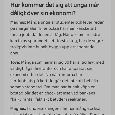
Hur kommer det sig att unga mår
dåligt över sin ekonomi?
Magnus:
Många unga är studenter och lever redan
på marginalen. Eller också har man kanske sitt
första jobb där lönen är låg. När de som är äldre
kan ta av sparandet i ett första steg, har de yngre
troligtvis inte hunnit bygga upp ett sparande
ännu.
Tova:
Många som närmar sig 30 har alltid levt med
väldigt låga låneräntor och har anpassat sin
ekonomi efter det. Nu när räntorna har
flerdubblats på kort tid går det inte att behålla
samma standard. Om man har hunnit köpa en
bostad blir det en chock att inse vad bankens
”kalkylränta” faktiskt betyder i realiteten.
Magnus:
I undersökningen nämner många också
att social press har fått dem att må dåligt. Den har