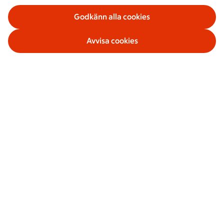
Godkänn alla cookies
Avvisa cookies
Våra tjänster
Om ICA Banken
Säkerhet och villkor
Sociala medier