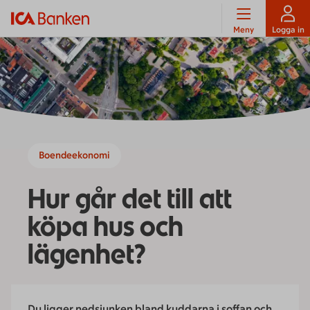
Meny
Logga in
Boendeekonomi
Hur går det till att
köpa hus och
lägenhet?
Du ligger nedsjunken bland kuddarna i soffan och