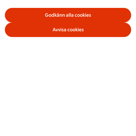
Godkänn alla cookies
Avvisa cookies
Våra tjänster
Om ICA Banken
Säkerhet och villkor
Sociala medier