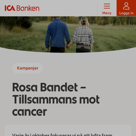
Meny
Logga in
Kampanjer
Rosa Bandet –
Tillsammans mot
cancer
Varje år i oktober fokuserar vi på att lyfta fram