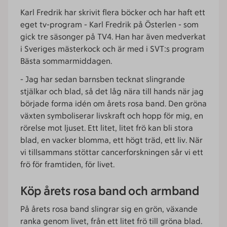
Karl Fredrik har skrivit flera böcker och har haft ett
eget tv-program - Karl Fredrik på Österlen - som
gick tre säsonger på TV4. Han har även medverkat
i Sveriges mästerkock och är med i SVT:s program
Bästa sommarmiddagen.
- Jag har sedan barnsben tecknat slingrande
stjälkar och blad, så det låg nära till hands när jag
började forma idén om årets rosa band. Den gröna
växten symboliserar livskraft och hopp för mig, en
rörelse mot ljuset. Ett litet, litet frö kan bli stora
blad, en vacker blomma, ett högt träd, ett liv. När
vi tillsammans stöttar cancerforskningen sår vi ett
frö för framtiden, för livet.
Köp årets rosa band och armband
På årets rosa band slingrar sig en grön, växande
ranka genom livet, från ett litet frö till gröna blad.