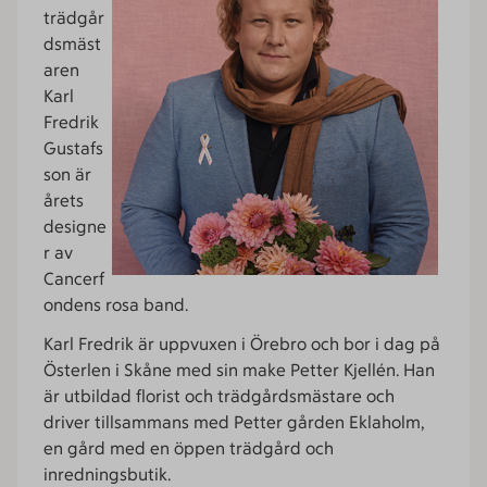
trädgår
dsmäst
aren
Karl
Fredrik
Gustafs
son är
årets
designe
r av
Cancerf
ondens rosa band.
Karl Fredrik är uppvuxen i Örebro och bor i dag på
Österlen i Skåne med sin make Petter Kjellén. Han
är utbildad florist och trädgårdsmästare och
driver tillsammans med Petter gården Eklaholm,
en gård med en öppen trädgård och
inredningsbutik.