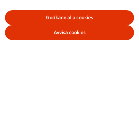
Godkänn alla cookies
Avvisa cookies
Våra tjänster
Om ICA Banken
Säkerhet och villkor
Sociala medier