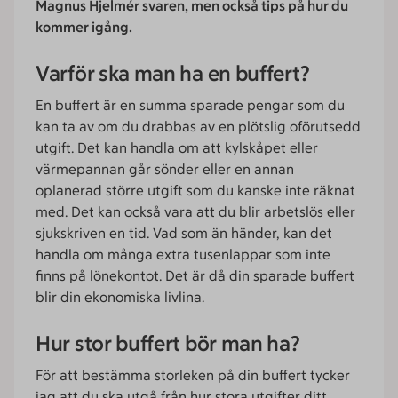
Magnus Hjelmér svaren, men också tips på hur du
kommer igång.
Varför ska man ha en buffert?
En buffert är en summa sparade pengar som du
kan ta av om du drabbas av en plötslig oförutsedd
utgift. Det kan handla om att kylskåpet eller
värmepannan går sönder eller en annan
oplanerad större utgift som du kanske inte räknat
med. Det kan också vara att du blir arbetslös eller
sjukskriven en tid. Vad som än händer, kan det
handla om många extra tusenlappar som inte
finns på lönekontot. Det är då din sparade buffert
blir din ekonomiska livlina.
Hur stor buffert bör man ha?
För att bestämma storleken på din buffert tycker
jag att du ska utgå från hur stora utgifter ditt