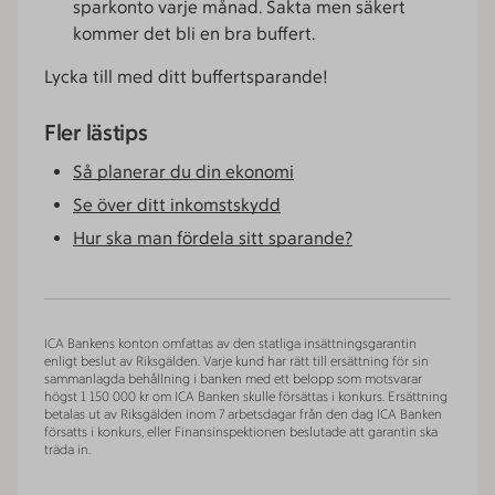
sparkonto varje månad. Sakta men säkert
kommer det bli en bra buffert.
Lycka till med ditt buffertsparande!
Fler lästips
Så planerar du din ekonomi
Se över ditt inkomstskydd
Hur ska man fördela sitt sparande?
ICA Bankens konton omfattas av den statliga insättningsgarantin
enligt beslut av Riksgälden. Varje kund har rätt till ersättning för sin
sammanlagda behållning i banken med ett belopp som motsvarar
högst 1 150 000 kr om ICA Banken skulle försättas i konkurs. Ersättning
betalas ut av Riksgälden inom 7 arbetsdagar från den dag ICA Banken
försatts i konkurs, eller Finansinspektionen beslutade att garantin ska
träda in.