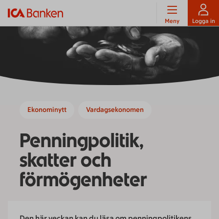
Meny
Logga in
Ekonominytt
Vardagsekonomen
Penningpolitik,
skatter och
förmögenheter
Den här veckan kan du läsa om penningpolitikens