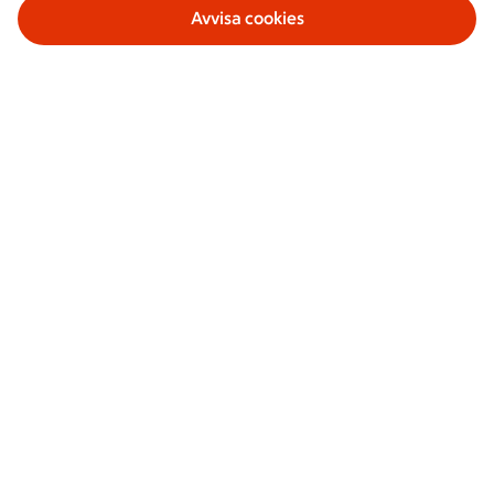
Avvisa cookies
Våra tjänster
Om ICA Banken
Säkerhet och villkor
Sociala medier
ICA Bankens app