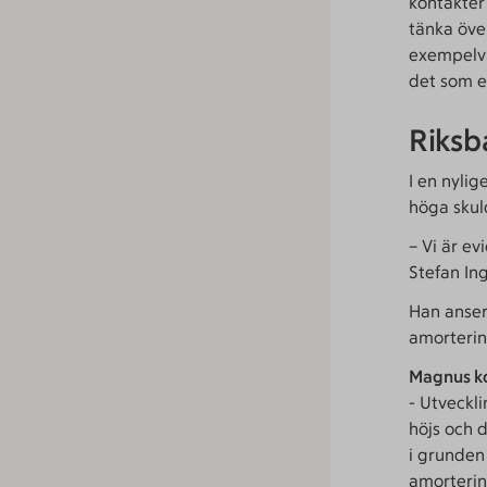
kontakter
tänka öve
exempelvi
det som e
Riksb
I en nyli
höga skul
– Vi är e
Stefan In
Han anser
amorterin
Magnus k
- Utveckl
höjs och d
i grunden
amorterin