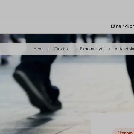
Låna
Kor
Hem
Våra tips
Ekonominytt
Antalet sk
Ekonomi