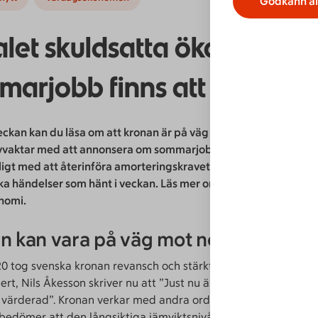
Godkänn al
let skuldsatta ökar och fä
arjobb finns att söka
eckan kan du läsa om att kronan är på väg mot normalläge, at
vvaktar med att annonsera om sommarjobb och att Riksbanken 
ligt med att återinföra amorteringskravet. Det här är några ut
a händelser som hänt i veckan. Läs mer om hur detta påverkar
nomi.
n kan vara på väg mot normalläge
0 tog svenska kronan revansch och stärktes rejält. Dagens ind
t, Nils Åkesson skriver nu att ”Just nu är kronan varken särski
t värderad”. Kronan verkar med andra ord hittat sin normalniv
 bedömer att den långsiktiga jämviktsnivån för kronan är 9,80 