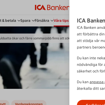
ICA Banken
t & betala
Spara
Försäkra
Våra tips
Kundservice
Bli 
ICA Banken anvä
att förbättra di
uldsatta ökar och färre sommarjobb finns att söka
att stödja vår m
partners beroen
Du kan inte neka
nödvändiga för a
säkerhet och för
Du kan
anpassa d
återkalla ditt s
nytt
Vardagsekonomen