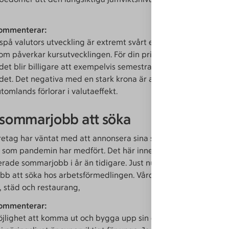
ommenterar:
utspå valutors utveckling är extremt svårt eftersom det är så 
som påverkar kursutvecklingen. För din privatekonomi betyder 
det blir billigare att exempelvis semestra utomlands eller köp
ndet. Det negativa med en stark krona är att ditt sparande som
tomlands förlorar i valutaeffekt.
 sommarjobb att söka
etag har väntat med att annonsera sina sommarjobb på grun
 som pandemin har medfört. Det här innebär att det finns färr
rade sommarjobb i år än tidigare. Just nu finns det bara när
b att söka hos arbetsförmedlingen. Vård och omsorg dominer
, städ och restaurang,
ommenterar:
möjlighet att komma ut och bygga upp sin erfarenhet och skap