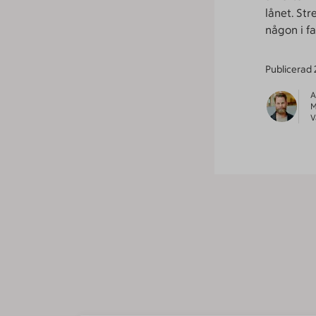
lånet. St
någon i fa
Publicerad
A
M
V