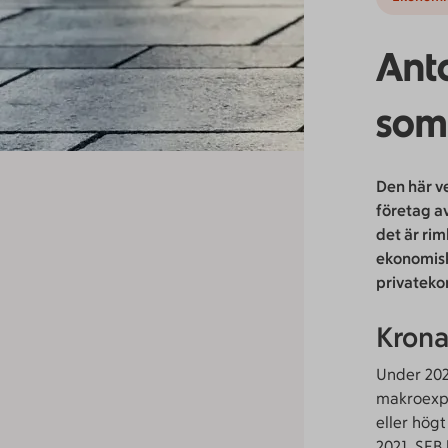
Anta
somm
Den här v
företag a
det är rim
ekonomisk
privateko
Krona
Under 202
makroexper
eller hög
2021. SEB