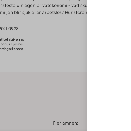
resstesta din egen privatekonomi - vad skulle hända om exemp
miljen blir sjuk eller arbetslös? Hur stora marginaler har ni?
2021-05-28
rtikel skriven av
agnus Hjelmér
ardagsekonom
Fler ämnen: