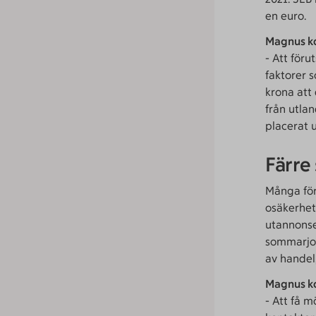
en euro.
Magnus k
- Att för
faktorer 
krona att 
från utla
placerat u
Färre
Många för
osäkerhet
utannonse
sommarjob
av handel
Magnus k
- Att få 