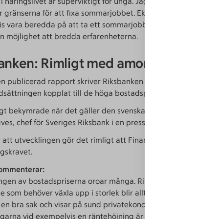
 i näringslivet är superviktigt för unga. Jag tror att många un
r gränserna för att fixa sommarjobbet. Ekonomistudenter får 
s vara beredda på att ta ett sommarjobb i andra branscher oc
n möjlighet att bredda erfarenheterna.
anken: Rimligt med amorteringskrav
gen publicerad rapport skriver Riksbanken att de är oroade öve
dsättningen kopplat till de höga bostadspriserna.
vigt bekymrade när det gäller den svenska bostadsmarknaden
gves, chef för Sveriges Riksbank i en pressträff på måndagen.
 att utvecklingen gör det rimligt att Finansinspektionen återin
gskravet.
ommenterar:
ingen av bostadspriserna oroar många. Ribban för förstagång
e som behöver växla upp i storlek blir alltmer skuldsatta. Amo
 en bra sak och visar på sund privatekonomi. Klarar man inte
garna vid exempelvis en räntehöjning är det kanske inte rätt a