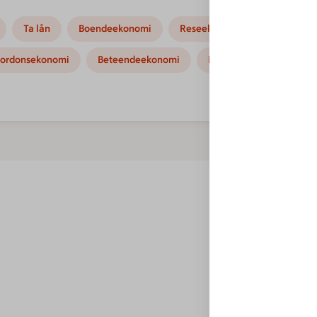
Ta lån
Boendeekonomi
Reseekonomi
Hushållse
ordonsekonomi
Beteendeekonomi
Kampanjer
Instruk