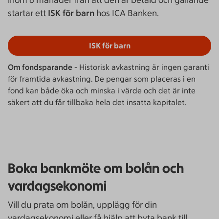
inom 6 månader från att den är betald och gällande
startar ett
ISK för barn
hos ICA Banken.
ISK för barn
Om fondsparande
- Historisk avkastning är ingen garanti
för framtida avkastning. De pengar som placeras i en
fond kan både öka och minska i värde och det är inte
säkert att du får tillbaka hela det insatta kapitalet.
Boka bankmöte om bolån och
vardagsekonomi
Vill du prata om bolån, upplägg för din
vardagsekonomi eller få hjälp att byta bank till