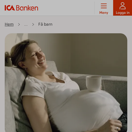
Meny
Logga in
Hem
Få barn
...