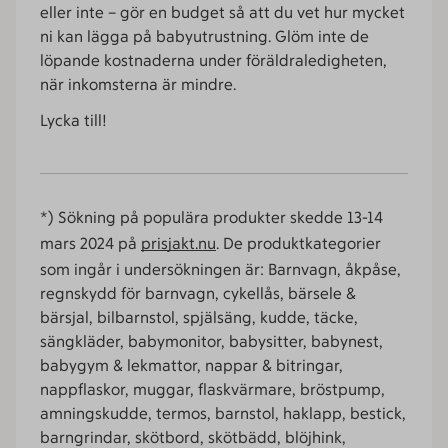
eller inte – gör en budget så att du vet hur mycket
ni kan lägga på babyutrustning. Glöm inte de
löpande kostnaderna under föräldraledigheten,
när inkomsterna är mindre.
Lycka till!
*) Sökning på populära produkter skedde 13-14
mars 2024 på
prisjakt.nu
. De produktkategorier
som ingår i undersökningen är: Barnvagn, åkpåse,
regnskydd för barnvagn, cykellås, bärsele &
bärsjal, bilbarnstol, spjälsäng, kudde, täcke,
sängkläder, babymonitor, babysitter, babynest,
babygym & lekmattor, nappar & bitringar,
nappflaskor, muggar, flaskvärmare, bröstpump,
amningskudde, termos, barnstol, haklapp, bestick,
barngrindar, skötbord, skötbädd, blöjhink,