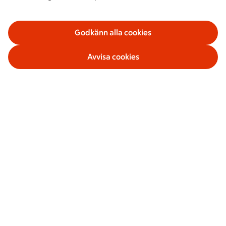
Godkänn alla cookies
Avvisa cookies
Våra tjänster
Om ICA Banken
Säkerhet och villkor