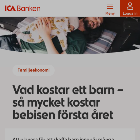
Meny
Logga in
Familjeekonomi
Vad kostar ett barn –
så mycket kostar
bebisen första året
Att planera för att skaffa barn innebär många