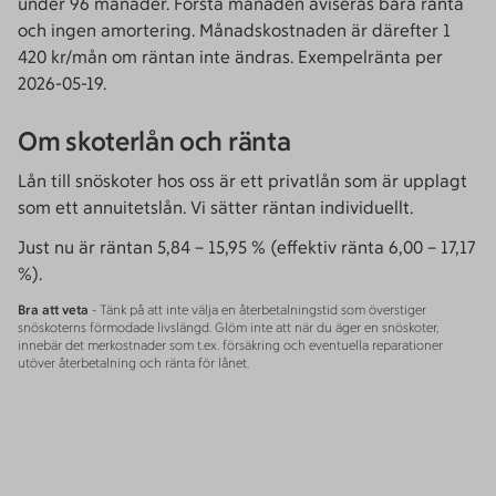
under 96 månader. Första månaden aviseras bara ränta
och ingen amortering. Månadskostnaden är därefter 1
420 kr/mån om räntan inte ändras. Exempelränta per
2026-05-19.
Om skoterlån och ränta
Lån till snöskoter hos oss är ett privatlån som är upplagt
som ett annuitetslån. Vi sätter räntan individuellt.
Just nu är räntan 5,84 – 15,95 % (effektiv ränta 6,00 – 17,17
%).
Bra att veta
- Tänk på att inte välja en återbetalningstid som överstiger
snöskoterns förmodade livslängd. Glöm inte att när du äger en snöskoter,
innebär det merkostnader som t.ex. försäkring och eventuella reparationer
utöver återbetalning och ränta för lånet.