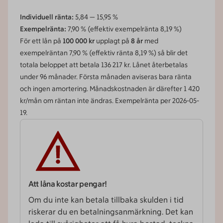
Individuell ränta:
5,84
—
15,95
%
Exempelränta:
7,90
% (effektiv exempelränta
8,19
%)
För ett lån på
100 000 kr
upplagt på
8 år
med
exempelräntan 7,90 % (effektiv ränta 8,19 %) så blir det
totala beloppet att betala 136 217 kr. Lånet återbetalas
under 96 månader. Första månaden aviseras bara ränta
och ingen amortering. Månadskostnaden är därefter 1 420
kr/mån om räntan inte ändras. Exempelränta per 2026-05-
19.
Att låna kostar pengar!
Om du inte kan betala tillbaka skulden i tid
riskerar du en betalnings­­anmärkning. Det kan