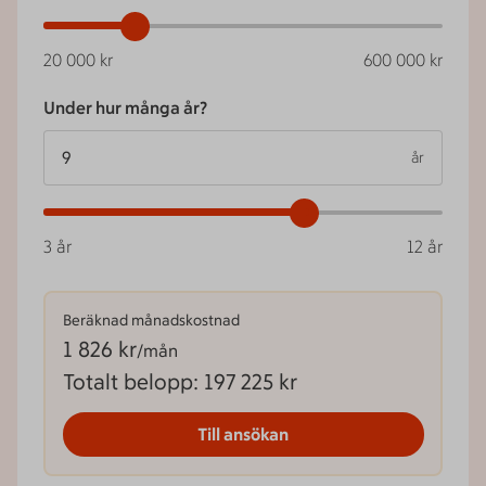
20 000
kr
600 000
kr
Under hur många år?
år
3
år
12
år
Beräknad månadskostnad
1 826
kr
/mån
Totalt belopp
:
197 225 kr
Till ansökan