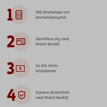
1
Välj lånebelopp och
återbetalningstid.
2
Identifiera dig med
Mobilt BankID.
3
Se ditt ränte­
erbjudande.
4
Signera skoterlånet
med Mobilt BankID.