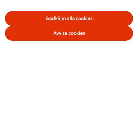
Godkänn alla cookies
Avvisa cookies
Våra tjänster
Om ICA Banken
Säkerhet och villkor
Sociala medier