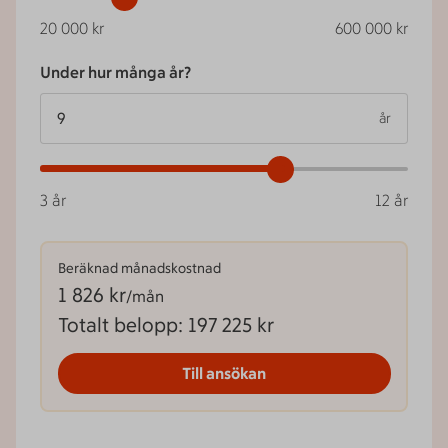
20 000
kr
600 000
kr
Under hur många år?
år
3
år
12
år
Beräknad månadskostnad
1 826
kr
/mån
Totalt belopp
:
197 225 kr
Till ansökan