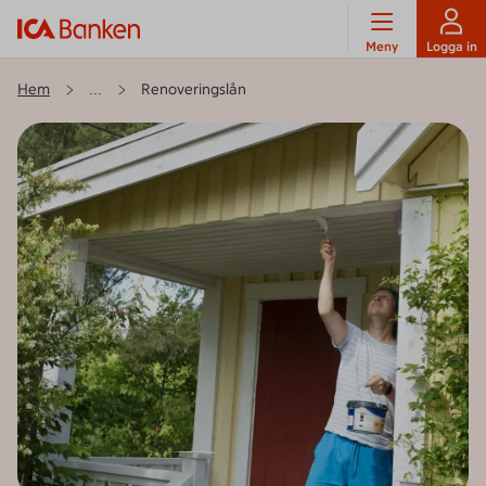
Meny
Logga in
Hem
Renoveringslån
...