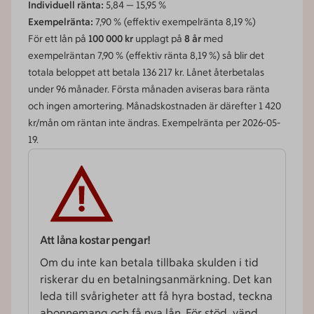
Individuell ränta:
5,84
—
15,95
%
Exempelränta:
7,90
% (effektiv exempelränta
8,19
%)
För ett lån på
100 000 kr
upplagt på
8 år
med
exempelräntan 7,90 % (effektiv ränta 8,19 %) så blir det
totala beloppet att betala 136 217 kr. Lånet återbetalas
under 96 månader. Första månaden aviseras bara ränta
och ingen amortering. Månadskostnaden är därefter 1 420
kr/mån om räntan inte ändras. Exempelränta per 2026-05-
19.
Att låna kostar pengar!
Om du inte kan betala tillbaka skulden i tid
riskerar du en betalnings­­anmärkning. Det kan
leda till svårigheter att få hyra bostad, teckna
abonnemang och få nya lån. För stöd, vänd