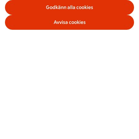
Godkänn alla cookies
Avvisa cookies
Våra tjänster
Om ICA Banken
Säkerhet och villkor
Sociala medier