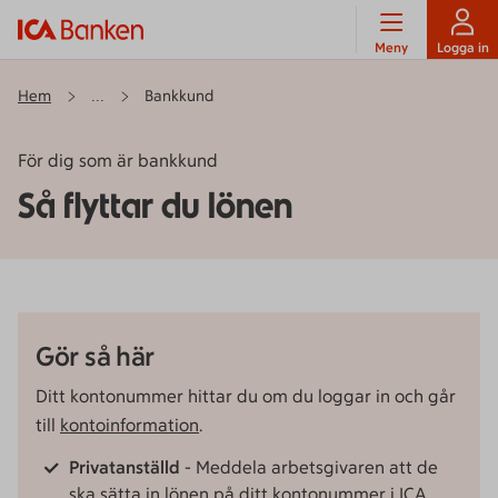
Meny
Logga in
Hem
Bankkund
...
För dig som är bankkund
Så flyttar du lönen
Gör så här
Ditt kontonummer hittar du om du loggar in och går
till
kontoinformation
.
Privatanställd
- Meddela arbetsgivaren att de
ska sätta in lönen på ditt kontonummer i ICA