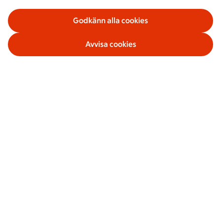
Godkänn alla cookies
Avvisa cookies
Våra tjänster
Om ICA Banken
Säkerhet och villkor
Sociala medier