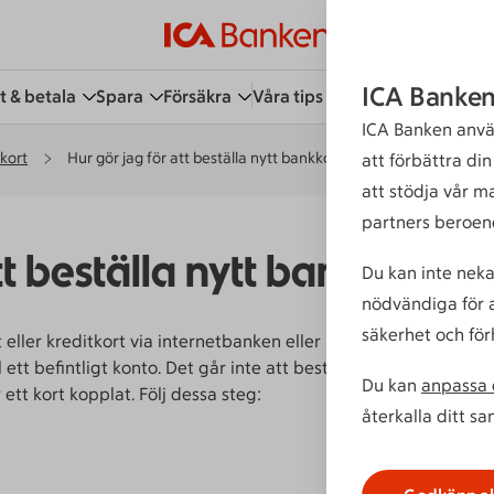
ICA Banken
t & betala
Spara
Försäkra
Våra tips
Kundservice
Bli 
ICA Banken anvä
kort
Hur gör jag för att beställa nytt bankkort?
att förbättra di
att stödja vår m
partners beroen
tt beställa nytt bankkort?
Du kan inte neka
nödvändiga för a
säkerhet och för
 eller kreditkort via internetbanken eller
ett befintligt konto. Det går inte att beställa
Du kan
anpassa d
 ett kort kopplat. Följ dessa steg:
återkalla ditt s