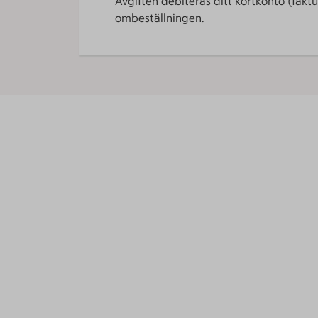
Avgiften debiteras ditt kortkonto (fak
ombeställningen.