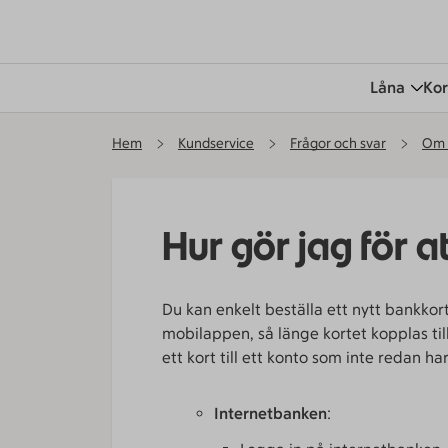
Låna
Kor
Hem
Kundservice
Frågor och svar
Om 
Hur gör jag för a
Du kan enkelt beställa ett nytt bankkort
mobilappen, så länge kortet kopplas till 
ett kort till ett konto som inte redan har
Internetbanken
: