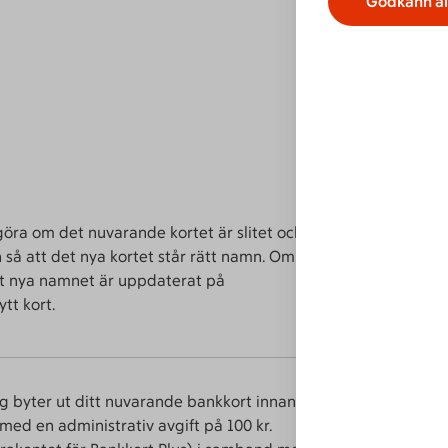
Godkänn al
 göra om det nuvarande kortet är slitet och
 så att det nya kortet står rätt namn. Om du
det nya namnet är uppdaterat på
tt kort.
 byter ut ditt nuvarande bankkort innan
 med en administrativ avgift på 100 kr.