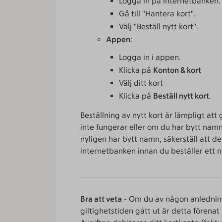
Logga in på internetbanken.
Gå till "Hantera kort".
Välj "
Beställ nytt kort
".
Appen
:
Logga in i appen.
Klicka på
Konton & kort
Välj ditt kort
Klicka på
Beställ nytt kort
.
Beställning av nytt kort är lämpligt att
inte fungerar eller om du har bytt namn
nyligen har bytt namn, säkerställ att 
internetbanken innan du beställer ett ny
Bra att veta
- Om du av någon anledning
giltighetstiden gått ut är detta förenat