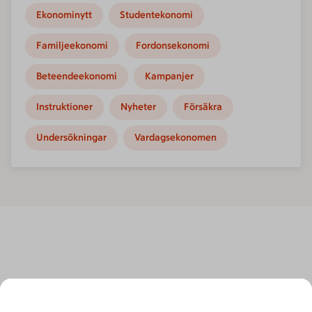
Ekonominytt
Studentekonomi
Familjeekonomi
Fordonsekonomi
Beteendeekonomi
Kampanjer
Instruktioner
Nyheter
Försäkra
Undersökningar
Vardagsekonomen