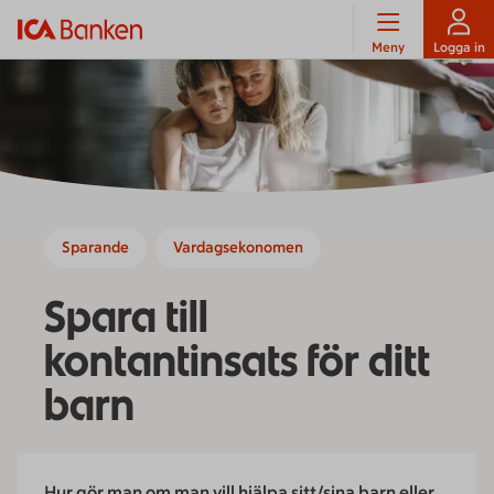
Meny
Logga in
Sparande
Vardagsekonomen
Spara till
kontantinsats för ditt
barn
Hur gör man om man vill hjälpa sitt/sina barn eller