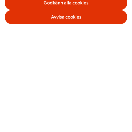
Godkänn alla cookies
Avvisa cookies
Våra tjänster
Om ICA Banken
Säkerhet och villkor
Sociala medier