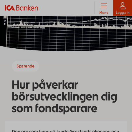
Meny
Logga in
Sparande
Hur påverkar
börsutvecklingen dig
som fondsparare
Den oro som finns gällande Greklands ekonomi och