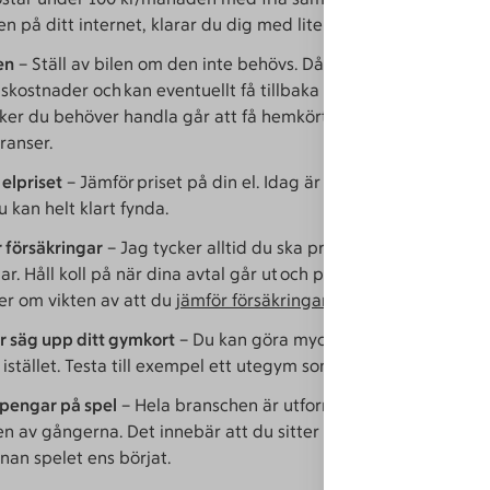
n på ditt internet, klarar du dig med lite lägre hastighet?
en
– Ställ av bilen om den inte behövs. Då minskar du
gskostnader och kan eventuellt få tillbaka pengar på skatten. T
er du behöver handla går att få hemkört, så som mat eller
ranser.
 elpriset
– Jämför priset på din el. Idag är elen billig då vintern
u kan helt klart fynda.
r försäkringar
– Jag tycker alltid du ska prisjämföra, framförall
ar. Håll koll på när dina avtal går ut och passa på att prispres
er om vikten av att du
jämför försäkringar
.
er säg upp ditt gymkort
– Du kan göra mycket av träningen i de
istället. Testa till exempel ett utegym som kostar noll.
 pengar på spel
– Hela branschen är utformad så att spelbolag
en av gångerna. Det innebär att du sitter med de sämsta kort
nan spelet ens börjat.