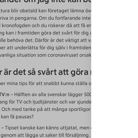
tura blir obetald kan företaget lämna över skulden till ett in
riva in pengarna. Om du fortfarande inte kan betala så kan sk
ll kronofogden och du riskerar då att få en betalningsanmärkn
 kan i framtiden göra det svårt för dig att exempelvis ta ett 
le behöva det. Därför är det viktigt att vara proaktiv och göra
r att underlätta för dig själv i framtiden, för någon dag så 
vanliga situation som coronaviruset orsakat att lägga sig.
 är det så svårt att göra något nytt?
r mina tips för att snabbt kunna ställa om ekonomin.
 TV:n
– Hälften av alla svenskar lägger 500 kr/månad eller mer
g för TV och ljudtjänster och var sjunde lägger mer än 1 000
 Och med tanke på att många sportligor är pausade just nu k
 kan få pausas?
– Tipset kanske kan känns uttjatat, men du kan få många tus
genom att lägga ut saker till försäljning. Själv sålde jag både 