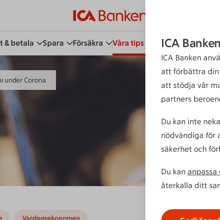
ICA Banken
t & betala
Spara
Försäkra
Våra tips
Kundservice
Bli 
ICA Banken anvä
att förbättra di
i under Corona
att stödja vår m
partners beroen
Du kan inte neka
nödvändiga för a
säkerhet och för
Du kan
anpassa d
återkalla ditt s
e
Vardagsekonomen