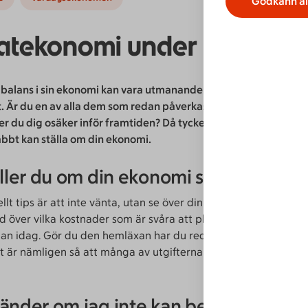
Godkänn al
vatekonomi under Corona
t balans i sin ekonomi kan vara utmanande även utan ett virus so
t. Är du en av alla dem som redan påverkas av coronavirusets f
er du dig osäker inför framtiden? Då tycker jag du ska läsa mina
abbt kan ställa om din ekonomi.
äller du om din ekonomi snabbt
llt tips är att inte vänta, utan se över din ekonomi redan nu. 
ld över vilka kostnader som är svåra att plocka bort och vilka 
dan idag. Gör du den hemläxan har du redan kommit en lång b
t är nämligen så att många av utgifterna styr du själv över oc
änder om jag inte kan betala?