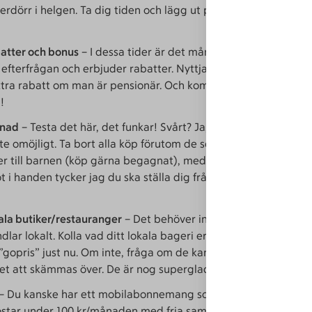
erdörr i helgen. Ta dig tiden och lägg ut prylar du inte använd
batter och bonus
– I dessa tider är det många butiker som kän
efterfrågan och erbjuder rabatter. Nyttja dessa! Exempelvis h
xtra rabatt om man är pensionär. Och kom ihåg att alltid dra d
!
ånad
– Testa det här, det funkar! Svårt? Ja, för många, men det
nte omöjligt. Ta bort alla köp förutom de som är absolut nödvä
er till barnen (köp gärna begagnat), medicin med mera. När d
 i handen tycker jag du ska ställa dig frågan: Behöver jag ver
kala butiker/restauranger
– Det behöver inte alltid betyda högre
dlar lokalt. Kolla vad ditt lokala bageri erbjuder, slaktaren ka
gopris” just nu. Om inte, fråga om de kan tänka sig att ge lite
get att skämmas över. De är nog superglada att du stöttar dem
– Du kanske har ett mobilabonnemang som är onödigt dyrt. De
star under 100 kr/månaden med fria samtal och sms. Samma s