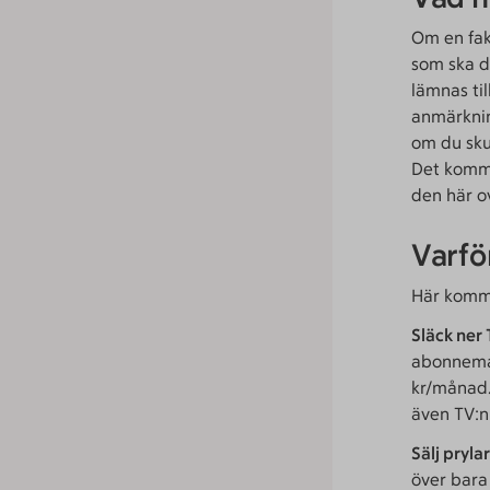
Om en fak
som ska d
lämnas ti
anmärkning
om du skul
Det komme
den här o
Varför
Här komme
Släck ner
abonneman
kr/månad.
även TV:n
Sälj prylar
över bara 