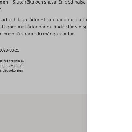
ggen
– Sluta röka och snusa. En god hälsa förlänger livet och u
n.
art och laga lådor – I samband med att många jobbar hemm
att göra matlådor när du ändå står vid spisen. Veckohandla o
p innan så sparar du många slantar.
2020-03-25
rtikel skriven av
agnus Hjelmér
ardagsekonom