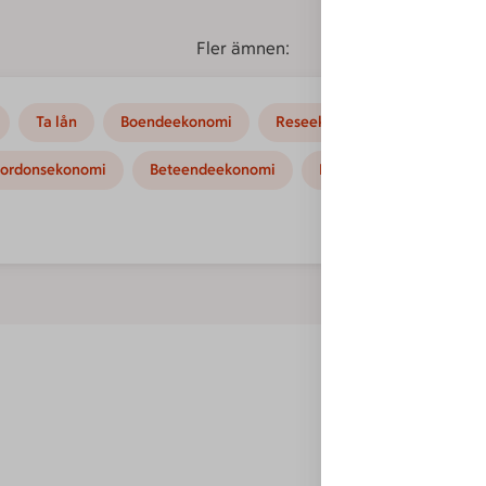
Fler ämnen:
Ta lån
Boendeekonomi
Reseekonomi
Hushållse
ordonsekonomi
Beteendeekonomi
Kampanjer
Instruk