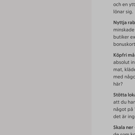
och en ytt
lönar sig.
Nyttja ra
minskade 
butiker e
bonuskort
Köpfri m
absolut i
mat, kläd
med något
här?
Stötta lo
att du han
något på ”
det är in
Skala ner
de som ko