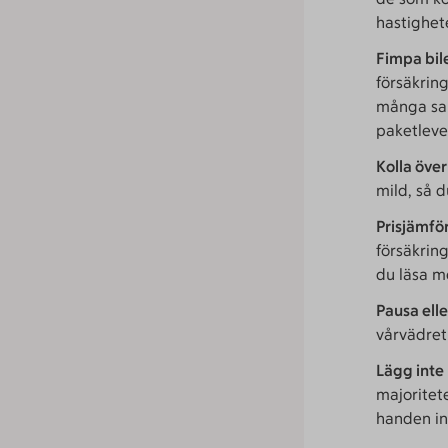
hastighete
Fimpa bil
försäkrin
många sak
paketleve
Kolla över
mild, så d
Prisjämfö
försäkring
du läsa m
Pausa ell
vårvädret 
Lägg inte
majoritet
handen in