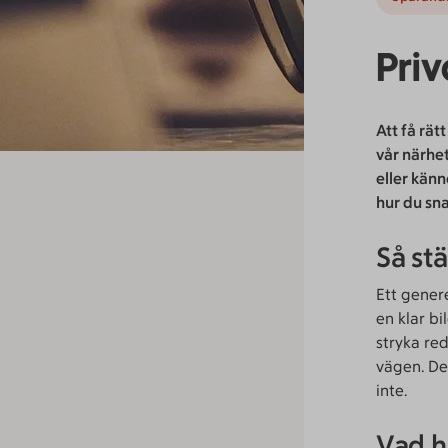
Pri
Att få rät
vår närhe
eller känn
hur du sn
Så st
Ett genere
en klar bi
stryka re
vägen. De
inte.
Vad h