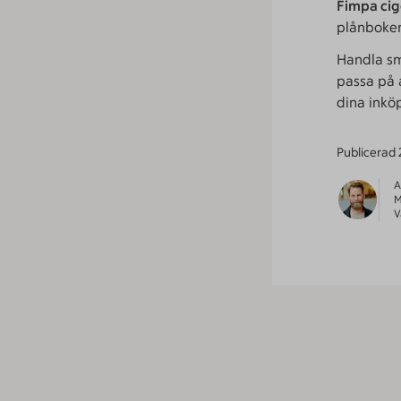
Fimpa ci
plånboke
Handla sm
passa på 
dina inkö
Publicerad
A
M
V