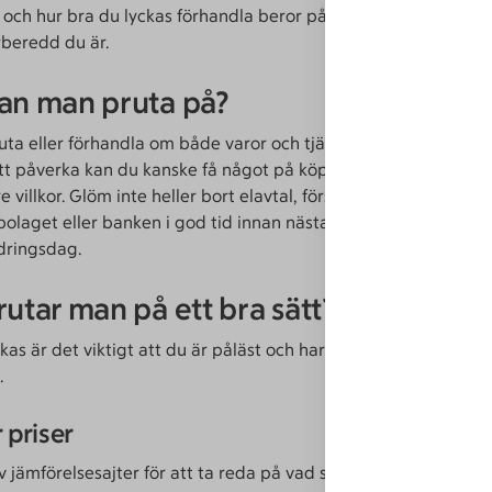
 och hur bra du lyckas förhandla beror på om du har bra arg
rberedd du är.
an man pruta på?
uta eller förhandla om både varor och tjänster. Även om själva
tt påverka kan du kanske få något på köpet, till exempel ett ti
re villkor. Glöm inte heller bort elavtal, försäkringar och bolån. S
bolaget eller banken i god tid innan nästa avtalsförnyelsedag 
ndringsdag.
rutar man på ett bra sätt?
ckas är det viktigt att du är påläst och har förberett dig. Här ä
.
 priser
v jämförelsesajter för att ta reda på vad som är ett bra pris ju