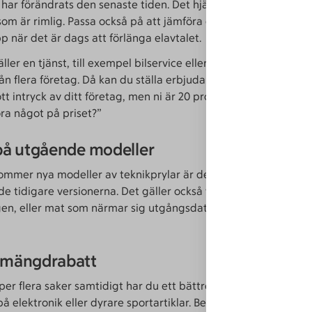
 har förändrats den senaste tiden. Det hjälper dig att få koll p
om är rimlig. Passa också på att jämföra elbolag. Prisjämförel
p när det är dags att förlänga elavtalet.
ler en tjänst, till exempel bilservice eller hantverksarbete, ta
från flera företag. Då kan du ställa erbjudandena mot varandra:
ott intryck av ditt företag, men ni är 20 procent dyrare än kon
ra något på priset?”
på utgående modeller
ommer nya modeller av teknikprylar är det ofta lättare att på
de tidigare versionerna. Det gäller också vinterkläder eller cyk
en, eller mat som närmar sig utgångsdatum. Då är det ett bra
 mängdrabatt
r flera saker samtidigt har du ett bättre förhandlingsläge, ti
 elektronik eller dyrare sportartiklar. Be om ett bra pris på al