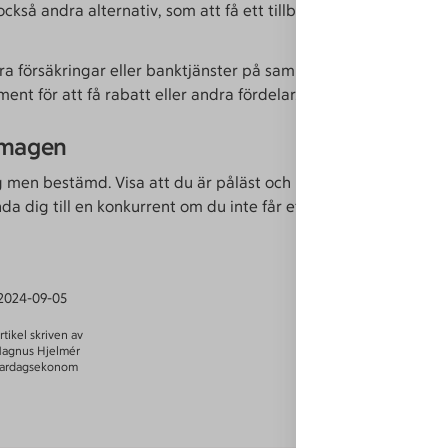
också andra alternativ, som att få ett tillbehör, installation ell
era försäkringar eller banktjänster på samma ställe kan du an
nt för att få rabatt eller andra fördelar.
i magen
ig men bestämd. Visa att du är påläst och har bra argument. V
nda dig till en konkurrent om du inte får ett bud som du är nö
2024-09-05
rtikel skriven av
agnus Hjelmér
ardagsekonom