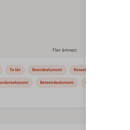
Fler ämnen:
Ta lån
Boendeekonomi
Reseekonomi
Hushållse
ordonsekonomi
Beteendeekonomi
Kampanjer
Instruk