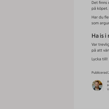
Det finns 
på köpet.
Har du fl
som argume
Ha is 
Var trevl
på att vä
Lycka till!
Publicerad
A
M
V