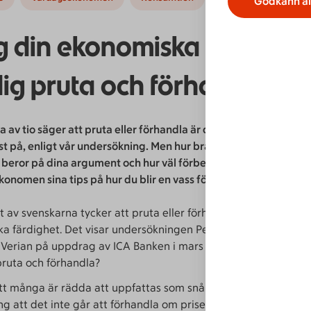
Godkänn al
 din ekonomiska superkraf
dig pruta och förhandla
a av tio säger att pruta eller förhandla är den ekonomiska fär
t på, enligt vår undersökning. Men hur bra du lyckas pruta elle
 beror på dina argument och hur väl förberedd du är. Här ger
onomen sina tips på hur du blir en vass förhandlare.
t av svenskarna tycker att pruta eller förhandla är deras säms
a färdighet. Det visar undersökningen Pengakollen, som gjor
 Verian på uppdrag av ICA Banken i mars 2024. Men varför är d
pruta och förhandla?
att många är rädda att uppfattas som snåla. Det är också en va
ng att det inte går att förhandla om priserna i butiken. Men hu