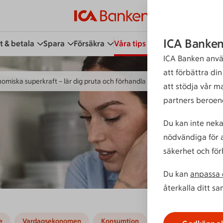
ICA Banken
t & betala
Spara
Försäkra
Våra tips
Kundservice
Bli 
ICA Banken anvä
att förbättra di
omiska superkraft – lär dig pruta och förhandla
att stödja vår m
partners beroen
Du kan inte neka
nödvändiga för a
säkerhet och för
Du kan
anpassa d
återkalla ditt s
e
Vardagsekonomen
Konsumtion