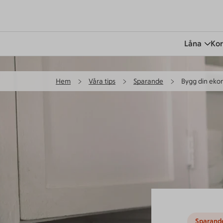
Låna
Kor
Hem
Våra tips
Sparande
Bygg din ekon
Sparand