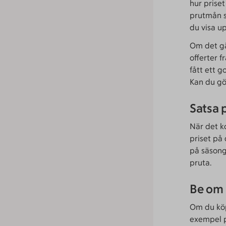
hur priset
prutmån s
du visa up
Om det gäl
offerter 
fått ett g
Kan du gö
Satsa 
När det k
priset på 
på säsong
pruta.
Be om
Om du köpe
exempel på