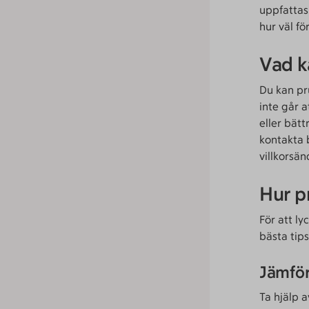
uppfattas
hur väl fö
Vad k
Du kan pr
inte går a
eller bätt
kontakta 
villkorsä
Hur p
För att ly
bästa tips
Jämför
Ta hjälp a