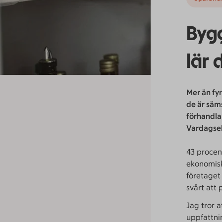
Bygg
lär 
Mer än fyr
de är säms
förhandla
Vardagsek
43 procen
ekonomisk
företaget
svårt att 
Jag tror 
uppfattni