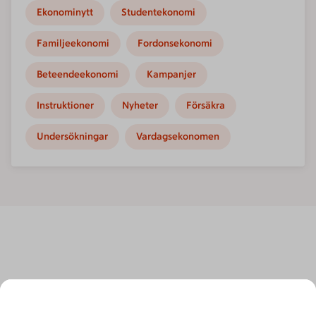
Ekonominytt
Studentekonomi
Familjeekonomi
Fordonsekonomi
Beteendeekonomi
Kampanjer
Instruktioner
Nyheter
Försäkra
Undersökningar
Vardagsekonomen