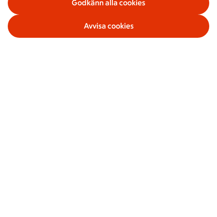
Godkänn alla cookies
Avvisa cookies
Våra tjänster
Om ICA Banken
Säkerhet och villkor
Sociala medier