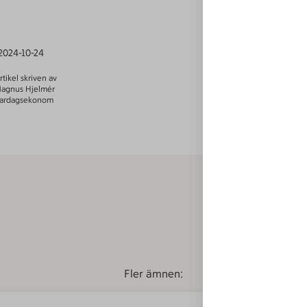
2024-10-24
rtikel skriven av
agnus Hjelmér
ardagsekonom
Fler ämnen: