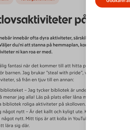
Godkänn al
lovsaktiviteter på liten b
nnebär innebär ofta dyra aktiviteter, särskilt om man har barn
Väljer du/ni att stanna på hemmaplan, kommer här ett gäng fin
tiviteter ni kan roa er med.
lig fantasi när det kommer till att hitta på olika aktiviteter b
för barnen. Jag brukar ”steal with pride”, vilket jag gjort med d
viteter, så från en tjuv till en annan:
l biblioteket – Jag tycker bibliotek är underskattade. Det finns
då menar jag alla! Läs på plats eller låna med dig hem. Dessut
bibliotek roliga aktiviteter på skolloven.
g något nytt – Är det kallt och kyligt ute. Kryp upp framför br
g något nytt. Mitt tips är att kolla in YouTube, det finns hur my
tt lära sig där.