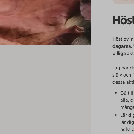
Höst
Höstlov i
dagarna. 
billiga ak
Jag har då
själv och 
dessa akti
Gå til
alla, 
många 
Lär di
lär di
helst a