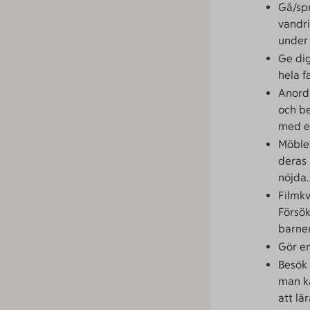
Gå/spr
vandri
under 
Ge dig
hela f
Anordn
och be
med ef
Möbler
deras
nöjda.
Filmkv
Försök
barne
Gör en
Besök 
man ka
att lä