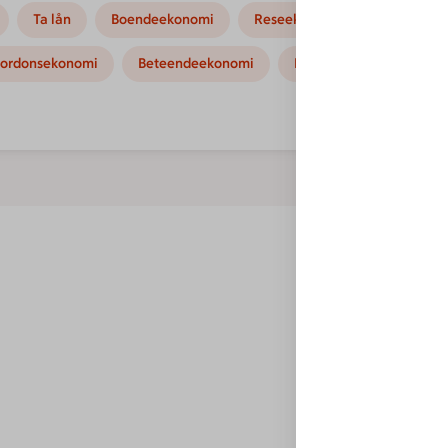
Ta lån
Boendeekonomi
Reseekonomi
Hushållse
ordonsekonomi
Beteendeekonomi
Kampanjer
Instruk