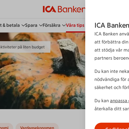
ICA Banken
t & betala
Spara
Försäkra
Våra tips
Kundservice
Bli 
ICA Banken anvä
att förbättra di
ktiviteter på liten budget
att stödja vår m
partners beroen
Du kan inte neka
nödvändiga för a
säkerhet och för
Du kan
anpassa d
återkalla ditt s
nomi
Vardagsekonomen