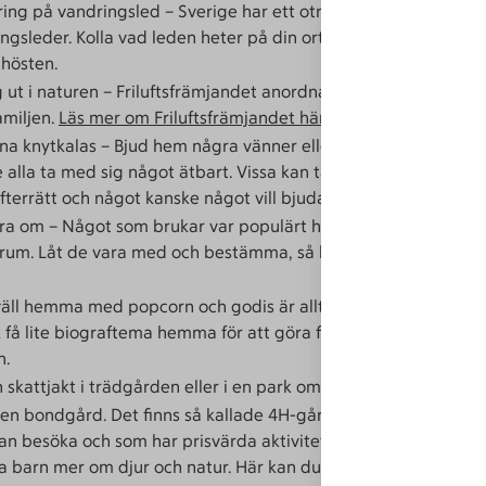
ing på vandringsled – Sverige har ett otroligt fint nät av
ngsleder. Kolla vad leden heter på din ort och ge dig ut på äv
hösten.
 ut i naturen – Friluftsfrämjandet anordnar billiga och bra akti
amiljen.
Läs mer om Friluftsfrämjandet här
a knytkalas – Bjud hem några vänner eller varför inte barnen
 alla ta med sig något ätbart. Vissa kan ta med varmrätt någ
terrätt och något kanske något vill bjuda på hemmagjord saf
a om – Något som brukar var populärt hos barnen är att möb
 rum. Låt de vara med och bestämma, så kommer de garantera
äll hemma med popcorn och godis är alltid en populär sak bl
 få lite biograftema hemma för att göra filmkvällen lite skojiga
n.
 skattjakt i trädgården eller i en park om du inte har en egen
en bondgård. Det finns så kallade 4H-gårdar runt om i Sverig
n besöka och som har prisvärda aktiviteter. 4H-gårdarna ha
ra barn mer om djur och natur. Här kan du
hitta en 4H-gård när