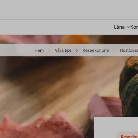
Låna
Kor
Hem
Våra tips
Reseekonomi
Höstlovsa
Reseeko