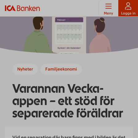
Meny
Logga in
Nyheter
Familjeekonomi
Varannan Vecka-
appen – ett stöd för
separerade föräldrar
Vid en separation där barn finns med i bilden är det