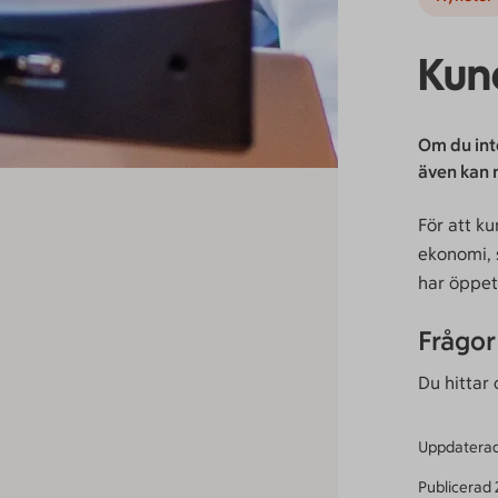
Kun
Om du inte
även kan 
För att k
ekonomi, 
har öppet
Frågor
Du hittar
Uppdatera
Publicerad