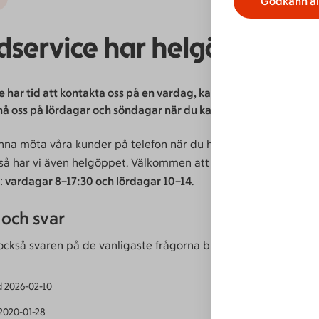
Godkänn al
dservice har helgöppet
 har tid att kontakta oss på en vardag, kan det vara bra att vet
nå oss på lördagar och söndagar när du kanske har mer tid.
unna möta våra kunder på telefon när du har mer tid att prata
så har vi även helgöppet. Välkommen att kontakta vår
kundse
:
vardagar 8–17:30 och lördagar 10–14
.
 och svar
 också svaren på de vanligaste frågorna bland våra
frågor och 
d
2026-02-10
2020-01-28