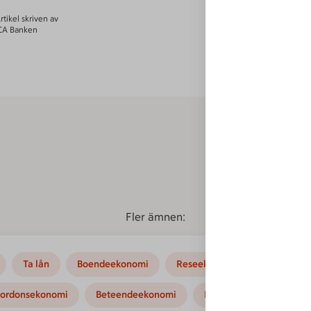
rtikel skriven av
CA Banken
Fler ämnen:
Ta lån
Boendeekonomi
Reseekonomi
Hushållse
ordonsekonomi
Beteendeekonomi
Kampanjer
Instruk