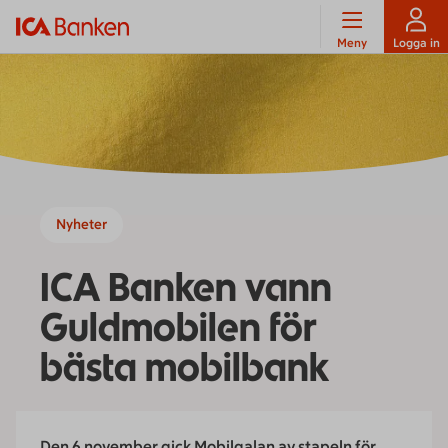
Meny
Logga in
Nyheter
ICA Banken vann
Guldmobilen för
bästa mobilbank
Den 6 november gick Mobilgalan av stapeln för