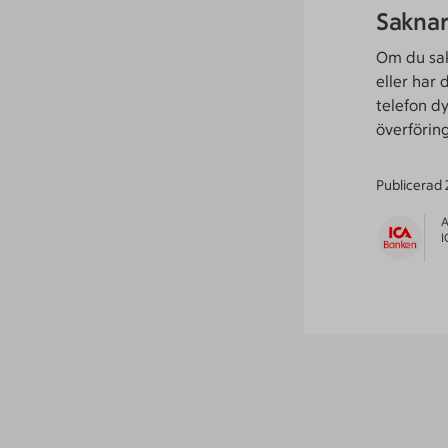
Saknar 
Om du sa
eller har 
telefon d
överförin
Publicerad
A
I