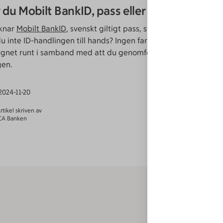
du Mobilt BankID, pass eller nationellt ID-k
knar
Mobilt BankID
, svenskt giltigt pass, svenskt giltigt natione
du inte ID-handlingen till hands? Ingen fara, du kan få hjälp av
ygnet runt i samband med att du genomför betalningen eller
gen.
2024-11-20
rtikel skriven av
CA Banken