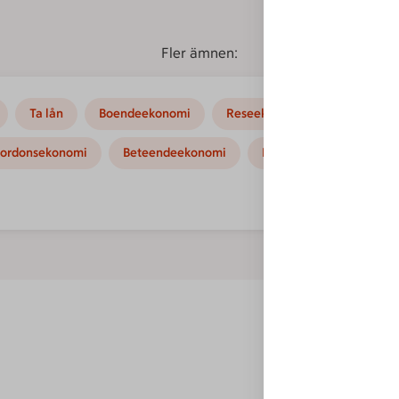
Fler ämnen:
Ta lån
Boendeekonomi
Reseekonomi
Hushållse
ordonsekonomi
Beteendeekonomi
Kampanjer
Instruk