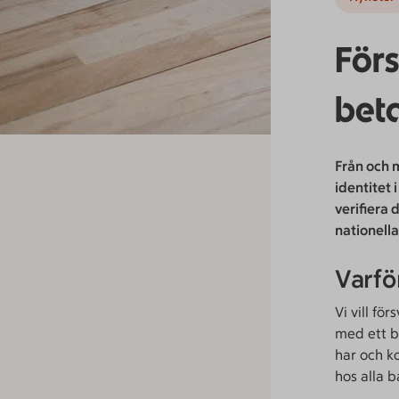
Förs
beta
Från och 
identitet 
verifiera 
nationella
Varfö
Vi vill f
med ett b
har och k
hos alla b