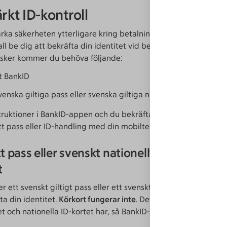
rkt ID-kontroll
tärka säkerheten ytterligare kring betalningar och överföring
 fall be dig att bekräfta din identitet vid betalningar och överf
 sker kommer du behöva följande:
t BankID
venska giltiga pass eller svenska giltiga nationella ID-kort (int
struktioner i BankID-appen och du bekräftar din identitet geno
tt pass eller ID-handling med din mobiltelefon.
 pass eller svenskt nationellt ID-kort – inte
t
 ett svenskt giltigt pass eller ett svenskt giltigt nationellt ID-
ta din identitet.
Körkort fungerar inte
. Det har nämligen inget
t och nationella ID-kortet har, så BankID-appen kan inte läsa a