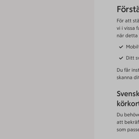
Förstä
För att s
vi i vissa
när detta
Mobil
Ditt s
Du får in
skanna di
Svenskt
körkor
Du behöver
att bekräf
som passe