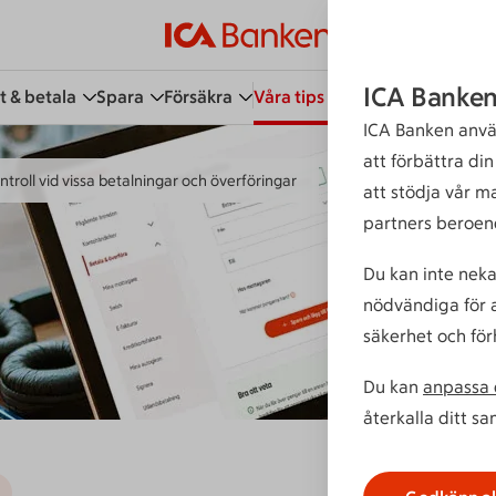
ICA Banken
t & betala
Spara
Försäkra
Våra tips
Kundservice
Bli 
ICA Banken anvä
att förbättra di
ntroll vid vissa betalningar och överföringar
att stödja vår m
partners beroen
Du kan inte neka
nödvändiga för a
säkerhet och för
Du kan
anpassa d
återkalla ditt s