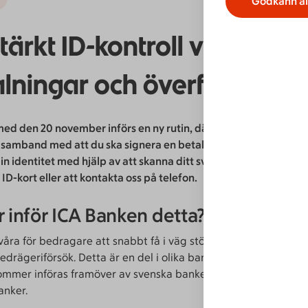
Godkänn al
tärkt ID-kontroll vid vissa
lningar och överföringar
med den 20 november införs en ny rutin, där du kan behöva bek
i samband med att du ska signera en betalning eller överföring
din identitet med hjälp av att skanna ditt svenska pass eller ditt
 ID-kort eller att kontakta oss på telefon.
r inför ICA Banken detta?
örsvåra för bedragare att snabbt få i väg större summor pengar
edrägeriförsök. Detta är en del i olika bankgemensamma åtg
ommer införas framöver av svenska banker. Åtgärderna kan se 
anker.