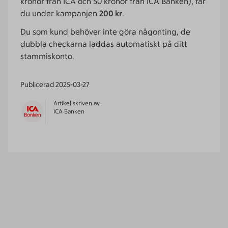
kronor från ICA och 50 kronor från ICA Banken), får
du under kampanjen
200 kr
.
Du som kund behöver inte göra någonting, de
dubbla checkarna laddas automatiskt på ditt
stammiskonto.
Publicerad
2025-03-27
Artikel skriven av
ICA Banken