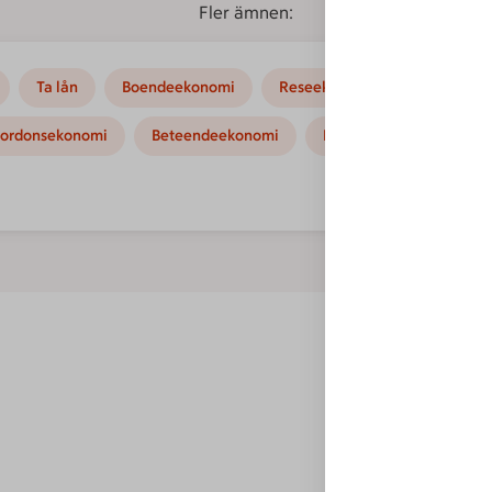
Fler ämnen:
Ta lån
Boendeekonomi
Reseekonomi
Hushållse
ordonsekonomi
Beteendeekonomi
Kampanjer
Instruk