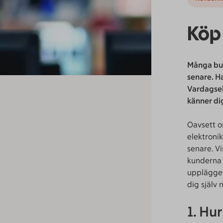
Köp 
Många buti
senare. Ha
Vardagsek
känner di
Oavsett om
elektroni
senare. V
kunderna 
upplägget 
dig själv
1. Hur