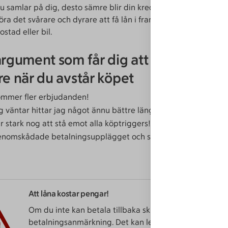
u samlar på dig, desto sämre blir din kreditvärdighet, eller UC
ra det svårare och dyrare att få lån i framtiden, till exempel f
stad eller bil.
argument som får dig att känna dig s
re när du avstår köpet
ommer fler erbjudanden!
 väntar hittar jag något ännu bättre längre fram!
r stark nog att stå emot alla köptriggers!
enomskådade betalningsupplägget och slapp skuldfällan!
Att låna kostar pengar!
Om du inte kan betala tillbaka skulden i tid riskerar d
betalnings­­anmärkning. Det kan leda till svårigheter at