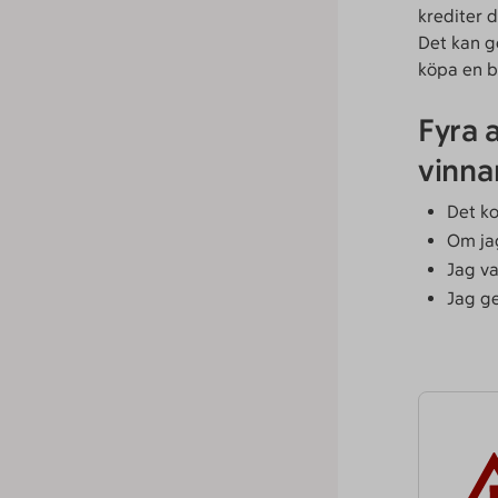
krediter d
Det kan gö
köpa en bo
Fyra 
vinna
Det k
Om jag
Jag va
Jag g