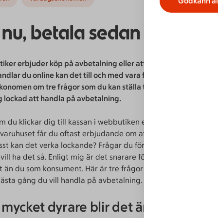
Godkänn al
nu, betala sedan – eller?
ker erbjuder köp på avbetalning eller att skjuta upp betalninge
ndlar du online kan det till och med vara förstahandsvalet. Här
onomen om tre frågor som du kan ställa till dig själv nästa gå
g lockad att handla på avbetalning.
 du klickar dig till kassan i webbutiken eller åker till
kvaruhuset får du oftast erbjudande om att skjuta upp betalnin
isst kan det verka lockande? Frågar du företagen säger de kan
vill ha det så. Enligt mig är det snarare företagen som vinner 
än du som konsument. Här är tre frågor jag tycker att du ska st
 nästa gång du vill handla på avbetalning.
 mycket dyrare blir det än om jag bet