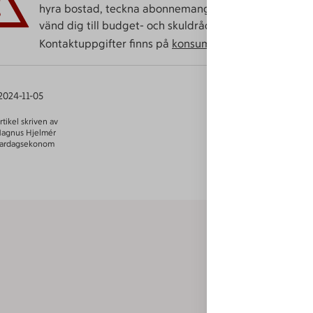
hyra bostad, teckna abonnemang och få nya lån. För s
vänd dig till budget- och skuld­rådgivningen i din ko
Kontaktuppgifter finns på
konsumentverket.se
2024-11-05
rtikel skriven av
agnus Hjelmér
ardagsekonom