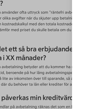
?
 använder ofta uttryck som ”räntefri avbetalning”, men som r
r olika avgifter när du skjuter upp betalningen. Som konsume
en kostnadskalkyl med den totala kostnaden, inklusive räntor o
 Jämför med priset du skulle betala om du köpte varan med eg
det ett så bra erbjudande att det är vä
a i XX månader?
å avbetalning betyder att du kommer ha mindre pengar att le
tid, beroende på hur lång avbetalningsperioden är. Räkna in a
 lite av inkomsten över till sparande, så att du undviker att h
 där du behöver ta lån eller krediter för att betala oväntade k
r påverkas min kreditvärdighet?
dlar på avbetalning räknas det som en kreditskuld. Ju fler ell