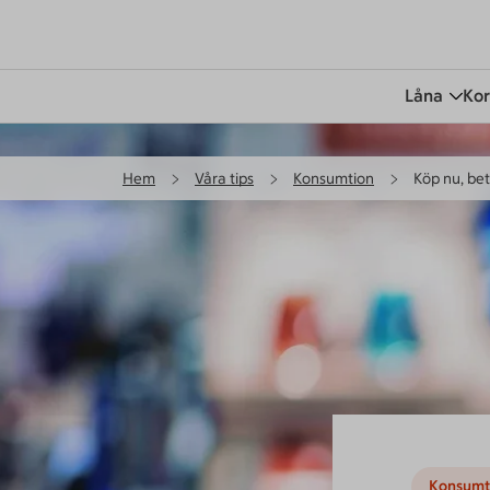
Låna
Kor
Hem
Våra tips
Konsumtion
Köp nu, be
Konsumt