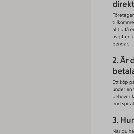
direkt
Företagen
tillkomme
alltid få 
avgifter.
pengar.
2. Är 
betal
Ett köp p
under en 
behöver få
ond spiral
3. Hu
När du han