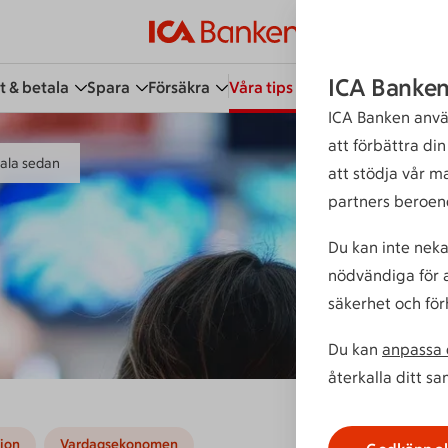
ICA Banken
t & betala
Spara
Försäkra
Våra tips
Kundservice
Bli 
ICA Banken anvä
att förbättra di
tala sedan
att stödja vår m
partners beroen
Du kan inte neka
nödvändiga för a
säkerhet och för
Du kan
anpassa d
återkalla ditt s
ion
Vardagsekonomen