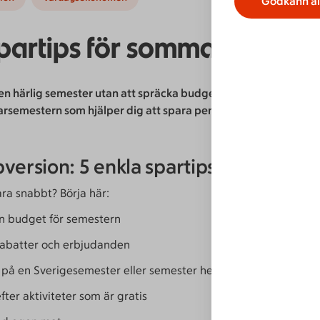
Godkänn al
spartips för sommarsemest
 en härlig semester utan att spräcka budgeten? Här är 20 smart
rsemestern som hjälper dig att spara pengar och få en fin uppl
version: 5 enkla spartips
ara snabbt? Börja här:
n budget för semestern
rabatter och erbjudanden
 på en Sverigesemester eller semester hemma
fter aktiviteter som är gratis