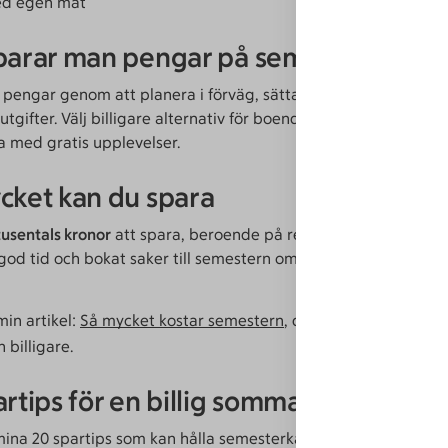
ed egen mat
parar man pengar på semestern?
 pengar genom att planera i förväg, sätta en tydlig budget o
tgifter. Välj billigare alternativ för boende, mat och aktivitet
 med gratis upplevelser.
cket kan du spara
usentals kronor
att spara, beroende på resemål och val även
 god tid och bokat saker till semestern om du plockar fram pris
min artikel:
Så mycket kostar semestern
, där jag tittar på vad 
 billigare.
artips för en billig sommarsemester
mina 20 spartips som kan hålla semesterkassan i styr i sommar