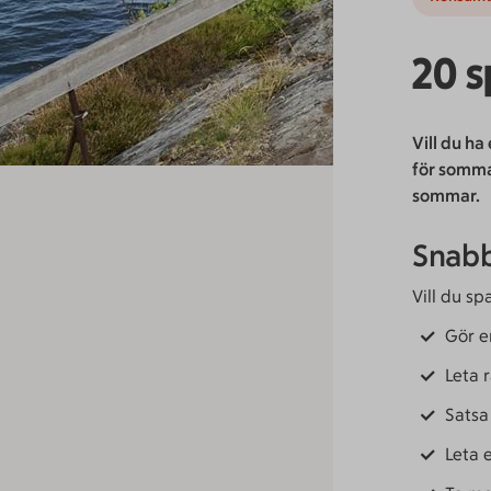
20 
Vill du ha
för somma
sommar.
Snabb
Vill du sp
Gör e
Leta 
Satsa
Leta e