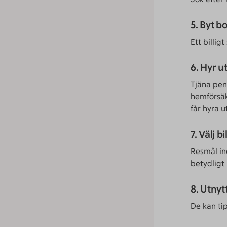
5. Byt 
Ett billig
6. Hyr u
Tjäna pen
hemförsäkr
får hyra 
7. Välj b
Resmål in
betydligt 
8. Utnyt
De kan tip