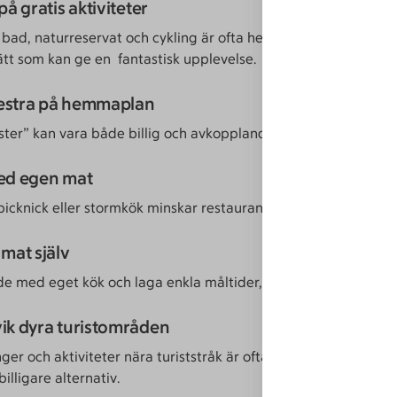
på gratis aktiviteter
bad, naturreservat och cykling är ofta helt gratis eller ett väl
sätt som kan ge en fantastisk upplevelse.
estra på hemmaplan
ter” kan vara både billig och avkopplande.
med egen mat
picknick eller stormkök minskar restaurangkostnaderna rejält.
 mat själv
de med eget kök och laga enkla måltider, det spar mycket pen
vik dyra turistområden
er och aktiviteter nära turiststråk är ofta dyrare. Sök dig en b
billigare alternativ.