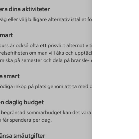
era dina aktiviteter
väg eller välj billigare alternativ istället för spontana beslut.
smart
buss är också ofta ett prisvärt alternativ till att ta egen bil, m
relsefriheten om man vill åka och upptäcka saker. Samåk med 
som ska på semester och dela på bränsle- eller laddkostnader.
a smart
ödiga inköp på plats genom att ta med det du behöver.
 en daglig budget
begränsad sommarbudget kan det vara bra att bestämma i f
 får spendera per dag.
ränsa småutgifter