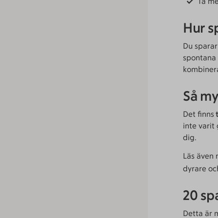
Ta m
Hur s
Du sparar
spontana u
kombinera
Så my
Det finns
t
inte varit
dig.
Läs även 
dyrare och
20 sp
Detta är 