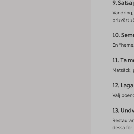
9. Satsa 
Vandring, 
prisvärt 
10. Sem
En “hemes
11. Ta 
Matsäck, 
12. Laga
Välj boen
13. Und
Restaurang
dessa för 