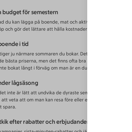
n budget för semestern
ad du kan lägga på boende, mat och aktiviteter. Det minskar
p och gör det lättare att hålla kostnaderna nere.
boende i tid
stiger ju närmare sommaren du bokar. Det bästa är att vara ute
 de bästa priserna, men det finns ofta bra sista-minuten-priser
nte bokat långt i förväg om man är en duktig prisjägare.
under lågsäsong
et inte är lätt att undvika de dyraste semesterveckorna på 
a att veta att om man kan resa före eller efter högsäsong, finn
t spara.
utkik efter rabatter och erbjudanden
 kampanjer, sista-minuten-rabatter och jämför priser innan du 