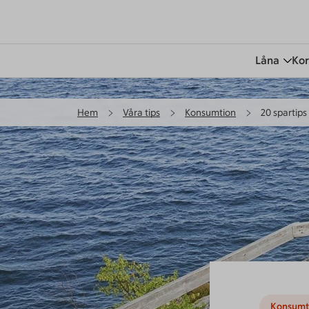
Låna
Kor
Hem
Våra tips
Konsumtion
20 spartip
Konsumt