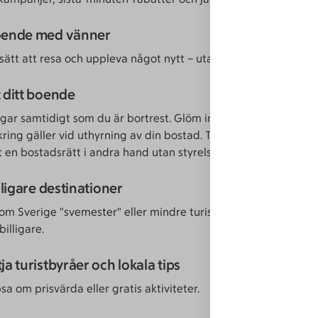
boende med vänner
t sätt att resa och uppleva något nytt – utan att betala för hotel
t ditt boende
gar samtidigt som du är bortrest. Glöm inte att kolla hur din
ing gäller vid uthyrning av din bostad. Tänk även på att du of
ut en bostadsrätt i andra hand utan styrelsens godkännade.
illigare destinationer
om Sverige "svemester" eller mindre turisttäta områden är of
billigare.
tja turistbyråer och lokala tips
sa om prisvärda eller gratis aktiviteter.