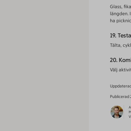
Glass, fi
längden. I
ha picknic
19. Test
Tälta, cyk
20. Kom
Välj aktiv
Uppdatera
Publicerad
A
M
V