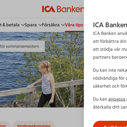
ICA Banken
t & betala
Spara
Försäkra
Våra tips
Kundservice
Bli 
ICA Banken anvä
att förbättra di
s för sommarsemestern
att stödja vår m
partners beroen
Du kan inte neka
nödvändiga för a
säkerhet och för
Du kan
anpassa d
återkalla ditt s
ion
Vardagsekonomen