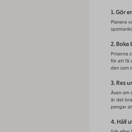
1. Gör e
Planera v
spontankö
2. Boka 
Priserna 
för att få
den som i
3. Res 
Även om d
är det br
pengar at
4. Håll 
Sök efter