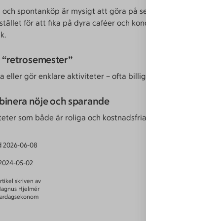
ka och spontanköp är mysigt att göra på semestern, men kan bli
stället för att fika på dyra caféer och konditorier, ta med eget
k.
a “retrosemester”
la eller gör enklare aktiviteter – ofta billigare och roligare.
binera nöje och sparande
iteter som både är roliga och kostnadsfria.
d
2026-06-08
2024-05-02
rtikel skriven av
agnus Hjelmér
ardagsekonom