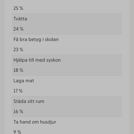
25 %
Tvätta
24 %
Få bra betyg i skolan
23 %
Hjälpa till med syskon
18 %
Laga mat
17 %
Städa sitt rum
16 %
Ta hand om husdjur
9 %