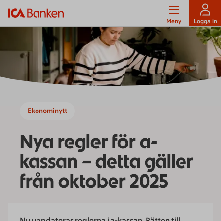
Meny
Logga in
Ekonominytt
Nya regler för a-
kassan – detta gäller
från oktober 2025
Nu uppdateras reglerna i a-kassan. Rätten till