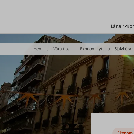
Låna
Kor
Hem
Våra tips
Ekonominytt
Självköran
Ekonomi