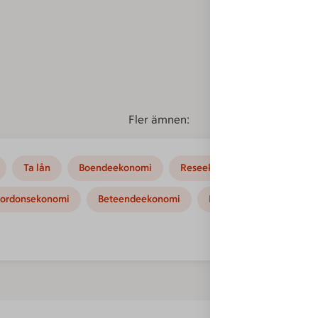
Fler ämnen:
Ta lån
Boendeekonomi
Reseekonomi
Hushållse
ordonsekonomi
Beteendeekonomi
Kampanjer
Instruk