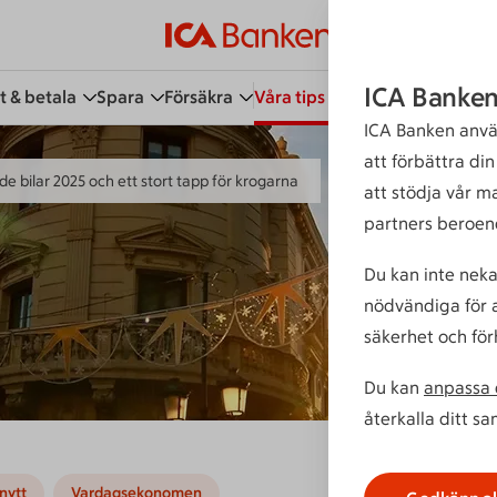
ICA Banken
t & betala
Spara
Försäkra
Våra tips
Kundservice
Bli 
ICA Banken anvä
att förbättra di
de bilar 2025 och ett stort tapp för krogarna
att stödja vår m
partners beroen
Du kan inte neka
nödvändiga för a
säkerhet och för
Du kan
anpassa d
återkalla ditt s
nytt
Vardagsekonomen