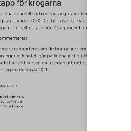
 tapp för krogarna
an hade hotell- och restaurangbranschen sitt hittills största
gstapp under 2020. Det här visar kortstatistik från Swedbank.
nen i sin helhet tappade åtta procent under förra veckan.
ommenterar:
idigare rapporterat om de branscher som tagit mer stryk av 
uranger och hotell går på knäna just nu. Hotellkedjor som är
ade har sett kursen dala sedan utbrottet. Jag tror vi ser en v
er senare delen av 2021.
2020-12-11
rtikel skriven av
agnus Hjelmér
ardagsekonom