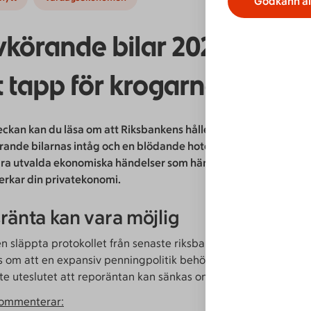
Godkänn al
vkörande bilar 2025 och et
t tapp för krogarna
eckan kan du läsa om att Riksbankens håller öppna dörrar för m
örande bilarnas intåg och en blödande hotell- och restaurangb
gra utvalda ekonomiska händelser som hänt i veckan. Läs mer o
erkar din privatekonomi.
ränta kan vara möjlig
en släppta protokollet från senaste riksbanksmötet visar att di
s om att en expansiv penningpolitik behöver en lång tid framö
nte uteslutet att reporäntan kan sänkas om det bedöms verknin
ommenterar: