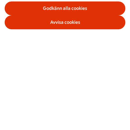
Godkänn alla cookies
Avvisa cookies
Våra tjänster
Om ICA Banken
Säkerhet och villkor
Sociala medier