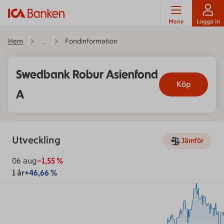
Meny
Logga in
Hem
Fondinformation
...
Swedbank Robur Asienfond
Köp
A
Utveckling
Jämför
06 aug
−1,55
%
1 år
+46,66 %