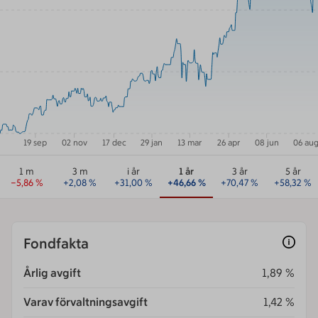
19 sep
02 nov
17 dec
29 jan
13 mar
26 apr
08 jun
06 au
1 m
3 m
i år
1 år
3 år
5 år
−5,86
%
+
2,08
%
+
31,00
%
+
46,66
%
+
70,47
%
+
58,32
%
Fondfakta
Årlig avgift
1,89 %
Varav förvaltningsavgift
1,42 %