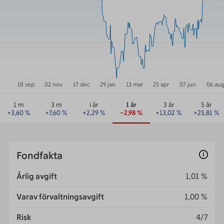
18 sep
02 nov
17 dec
29 jan
13 mar
25 apr
07 jun
06 au
1 m
3 m
i år
1 år
3 år
5 år
+
3,60
%
+
7,60
%
+
2,29
%
−2,98
%
+
13,02
%
+
25,81
%
Fondfakta
Årlig avgift
1,01 %
Varav förvaltningsavgift
1,00 %
Risk
4/7