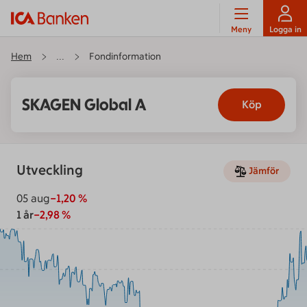
Meny
Logga in
Hem
Fondinformation
...
SKAGEN Global A
Köp
Utveckling
Jämför
05 aug
−1,20
%
1 år
−2,98 %