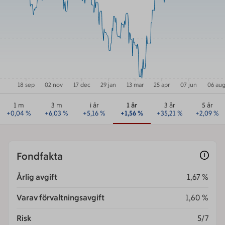
18 sep
02 nov
17 dec
29 jan
13 mar
25 apr
07 jun
06 au
1 m
3 m
i år
1 år
3 år
5 år
+
0,04
%
+
6,03
%
+
5,16
%
+
1,56
%
+
35,21
%
+
2,09
%
Fondfakta
Årlig avgift
1,67 %
Varav förvaltningsavgift
1,60 %
Risk
5/7