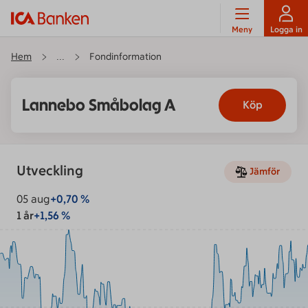
Meny
Logga in
Hem
Fondinformation
...
Lannebo Småbolag A
Köp
Utveckling
Jämför
05 aug
+
0,70
%
1 år
+1,56 %