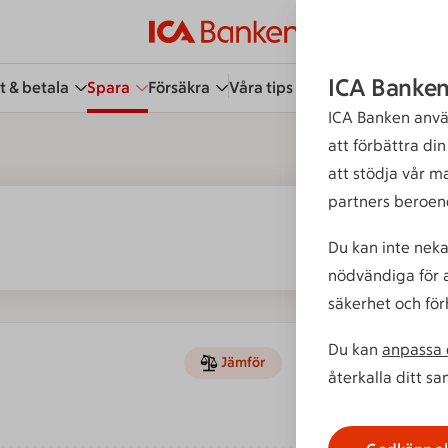
ICA Banken
t & betala
Spara
Försäkra
Våra tips
Kundservice
Bli 
ICA Banken anvä
att förbättra di
att stödja vår m
partners beroen
Du kan inte neka
nödvändiga för a
säkerhet och för
Du kan
anpassa d
Fondfakt
Jämför
återkalla ditt s
Årlig avgift
Varav förva