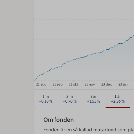
2.6
2
1.3
0.7
21 aug
21 sep
21 okt
21 nov
23 dec
23 jan
1 m
3 m
i år
1 år
+
0,18
%
+
0,70
%
+
1,51
%
+
2,56
%
Om fonden
Fonden är en så kallad matarfond som plac