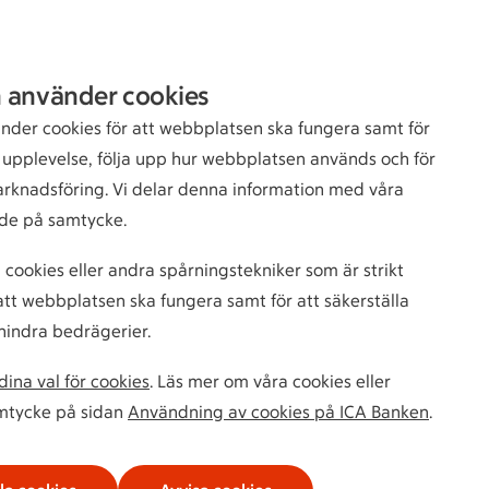
Sök
Logga in
 använder cookies
bankkund
nder cookies för att webbplatsen ska fungera samt för
n upplevelse, följa upp hur webbplatsen används och för
arknadsföring. Vi delar denna information med våra
de på samtycke.
Köp
 cookies eller andra spårningstekniker som är strikt
tt webbplatsen ska fungera samt för att säkerställa
hindra bedrägerier.
ina val för cookies
. Läs mer om våra cookies eller
a
amtycke på sidan
Användning av cookies på ICA Banken
.
0,40 %
ltningsavgift
0,40 %