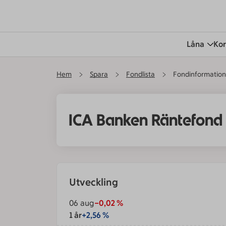
Låna
Kor
Hem
Spara
Fondlista
Fondinformation
ICA Banken Räntefond
Utveckling
06 aug
−0,02
%
1 år
+2,56 %