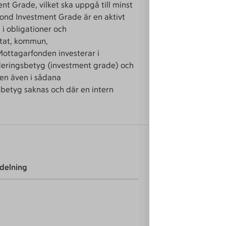
Mer info
 Grade, vilket ska uppgå till minst
ond Investment Grade är en aktivt
Faktab
 i obligationer och
Informa
tat, kommun,
 Mottagarfonden investerar i
Årsrapp
deringsbetyg (investment grade) och
men även i sådana
sbetyg saknas och där en intern
delning