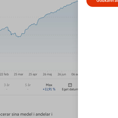
Godkänn al
Risk
Senaste kur
Datum
Låg CO2
Hållbarhet
Hållbarhets
Fondbetyg
22 feb
25 mar
25 apr
26 maj
26 jun
06 aug
3 år
5 år
Max
ISIN kod
-
-
+
11,91
%
Eget datum
Ucits
erar sina medel i andelar i