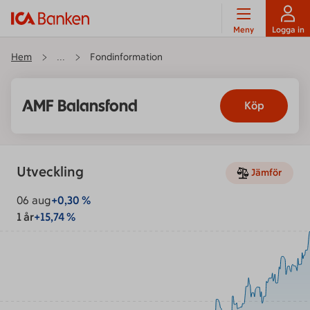
Meny
Logga in
Hem
Fondinformation
...
AMF Balansfond
Köp
Utveckling
Jämför
06 aug
+
0,30
%
1 år
+15,74 %