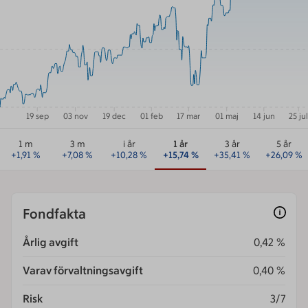
19 sep
03 nov
19 dec
01 feb
17 mar
01 maj
14 jun
25 ju
1 m
3 m
i år
1 år
3 år
5 år
+
1,91
%
+
7,08
%
+
10,28
%
+
15,74
%
+
35,41
%
+
26,09
%
Fondfakta
Årlig avgift
0,42 %
Varav förvaltningsavgift
0,40 %
Risk
3/7