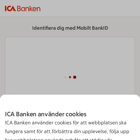
Identifiera dig med Mobilt BankID
ICA Banken använder cookies
ICA Banken använder cookies för att webbplatsen ska
Till startsidan
Hjälp att logga in
fungera samt för att förbättra din upplevelse, följa upp
Så behandlar vi dina personuppgifter